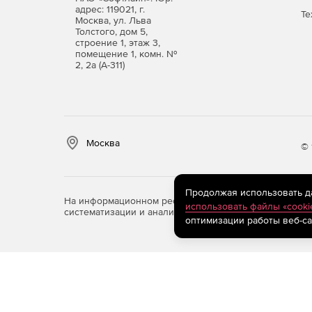
адрес: 119021, г.
Те
Москва, ул. Льва
Ускорение согласования планов на разработ
Толстого, дом 5,
строение 1, этаж 3,
Упрощение процедур согласования ПСД.
помещение 1, комн. №
2, 2а (А-311)
Уменьшение разногласий и ошибок в задани
Сохранение информации и управление интел
Москва
Оценка и снижение себестоимости проектов
© 
Преимущества Pilot-ICE:
Продолжая использовать дан
На информационном ресурсе store.softline.ru примен
использовать файлы «cooki
Бесшовная интеграция в любую существующу
систематизации и анализа сведений, относящихся к 
оптимизации работы веб-са
Готовность системы к работе сразу после уст
Полноценная коллективная работа в ненадеж
публичного доступа вплоть до офлайн.