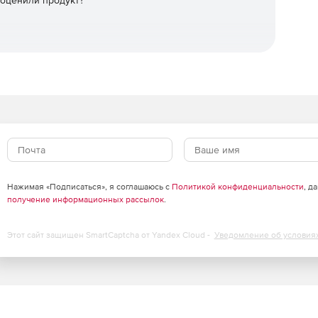
 оценили продукт?
om
Нажимая «Подписаться», я соглашаюсь с
Политикой конфиденциальности
, д
получение информационных рассылок
.
Этот сайт защищен SmartCaptcha от Yandex Cloud -
Уведомление об условия
нии проектно-сметных документов (ПСД).
х систем, пояснительных текстовых записок и любых