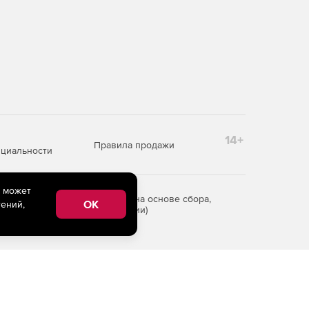
14+
Правила продажи
циальности
e может
редоставления информации на основе сбора,
OK
ений,
рритории Российской Федерации)