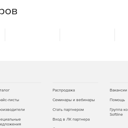
еров
й организации.
елениям и сотрудникам.
ми.
ом.
вования наработок.
талог
Распродажа
Вакансии
ти.
айс-листы
Семинары и вебинары
Помощь
оизводители
Стать партнером
Группа к
Softline
пециальные
Вход в ЛК партнера
редложения