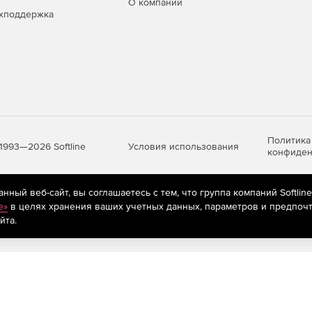
О компании
хподдержка
ку ПСД.
ях между подразделениями.
лектуальной собственностью.
Политика
, повышение качества выпускаемых проектов.
Условия использования
1993—2026 Softline
конфиден
ный веб-сайт, вы соглашаетесь с тем, что группа компаний Softlin
яются
рекомендательные технологии
(информационные технологии п
e»
в целях хранения ваших учетных данных, параметров и предпочт
ю IT-инфраструктуру компании и пользователя.
предпочтениям пользователей сети «Интернет», находящихся на те
йта.
ановки.
ной сетевой инфраструктуре, слабых каналах