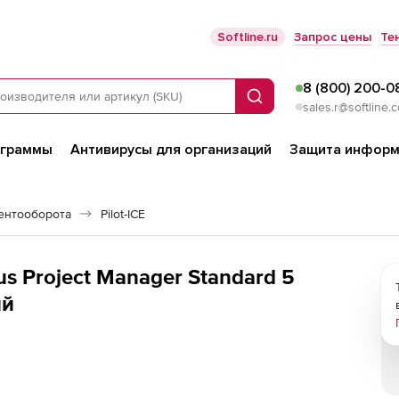
Softline.ru
Запрос цены
Те
8 (800) 200-0
Поиск
sales.r@softline.
ограммы
Антивирусы для организаций
Защита информ
ентооборота
Pilot-ICE
us Project Manager Standard 5
ий