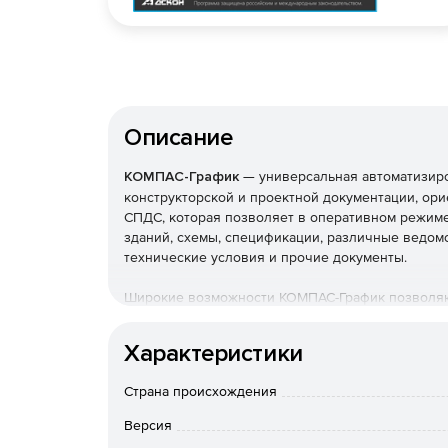
Описание
КОМПАС-График
— универсальная автоматизиро
конструкторской и проектной документации, ор
СПДС, которая позволяет в оперативном режиме
зданий, схемы, спецификации, различные ведомо
технические условия и прочие документы.
Широкие возможности КОМПАС-График позволяю
разнообразные способы построения графиче
Характеристики
параметризацию и интеллектуальные режимы
Страна происхождения
Версия
ортогональное черчение;