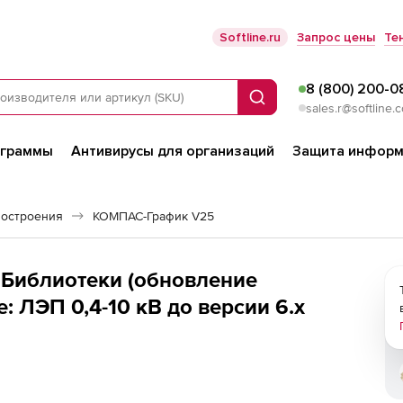
Softline.ru
Запрос цены
Те
8 (800) 200-0
Поиск
sales.r@softline.
ограммы
Антивирусы для организаций
Защита информ
остроения
КОМПАС-График V25
Библиотеки (обновление
te: ЛЭП 0,4-10 кВ до версии 6.х