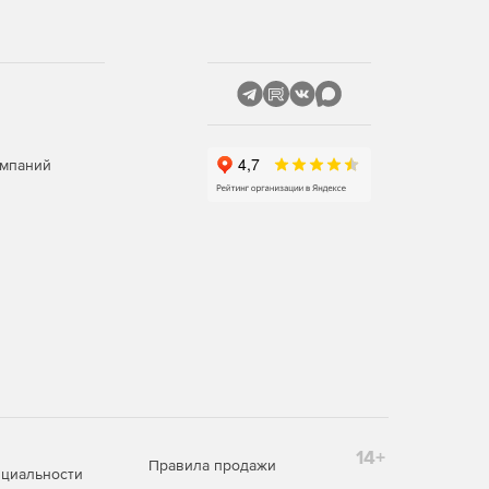
омпаний
14+
Правила продажи
циальности