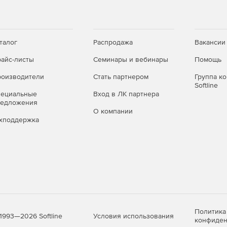
который позволяет быстро освоить функционал и
оте в системе были легче, КОМПАС-График содержит
нструментария, которые собраны в «Азбуке КОМПАС-
имерах разобраться с возможностями КОМПАС-График и
талог
Распродажа
Вакансии
чи.
айс-листы
Семинары и вебинары
Помощь
оизводители
Стать партнером
Группа к
Softline
пециальные
Вход в ЛК партнера
редложения
О компании
хподдержка
Политика
Условия использования
1993—2026 Softline
конфиден