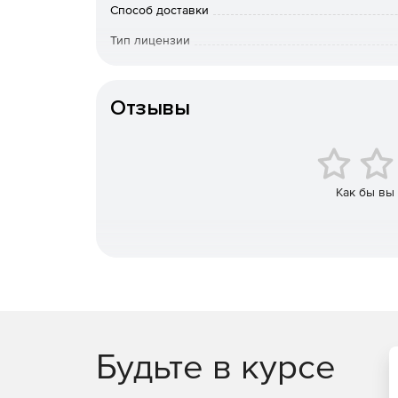
Способ доставки
работу со слоями, видами и листами (многод
Тип лицензии
любые стили линий, штриховок, текстов;
Срок действия
многочисленные способы простановки разме
Отзывы
автоподбор допусков и отклонений.
Как бы вы
Будьте в курсе