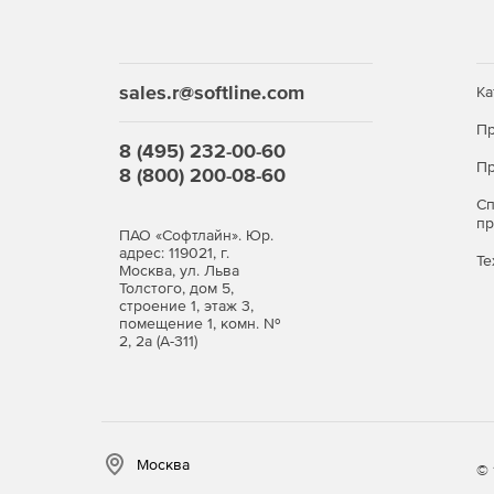
Система имеет простой и понятный интерфейс, 
приступить к работе. Чтобы первые шаги по раб
интерактивные уроки для изучения основного и
График». Данная Азбука поможет на готовых пр
sales.r@softline.com
Ка
в кратчайшие сроки начать решать рабочие зада
Пр
8 (495) 232-00-60
Пр
8 (800) 200-08-60
С
п
ПАО «Софтлайн». Юр.
адрес: 119021, г.
Те
Москва, ул. Льва
Толстого, дом 5,
строение 1, этаж 3,
помещение 1, комн. №
2, 2а (А-311)
Москва
© 