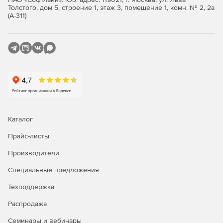
Толстого, дом 5, строение 1, этаж 3, помещение 1, комн. № 2, 2а
Для диагностики гладкости поверхностей создана новая
(А-311)
команда «Сетка графиков кривизны». Результат работы
команды – графики кривизны для линий пересечения
поверхности с плоскостями, расположенными либо
параллельно базовой плоскости, либо радиально вокруг
указанной точки.
Новинки листового моделирования
Твердотельную или поверхностную модель, в т.ч. модель
без истории построения, теперь можно превратить в
Каталог
листовую деталь, а затем получить развертку. При этом
задаются различные параметры самого листового тела,
Прайс-листы
углов и сгибов. Доступен автоматический поиск
Производители
скруглений, определяющих положение сгибов в
листовом теле, а полученное листовое тело сохраняет
Специальные предложения
ассоциативную связь с исходной моделью. Новая
команда «Отбортовка» строит сгиб в листовой детали
Техподдержка
вдоль плоского ребра произвольной формы. «Штамповка
телом» – еще одна новая команда, создает в листовом
Распродажа
теле штамповку по форме другого, заранее созданного в
Семинары и вебинары