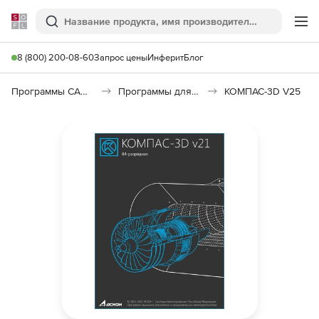
Softline
Поиск
Ме
8 (800) 200-08-60
Запрос цены
Инферит
Блог
Программы САПР и ГИС
Программы для машиностроения
КОМПАС-3D V25