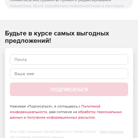
геометрии, было доработано поверхностное и листовое
моделирование, расширены базовые возможности 3D- и
2D-проектирования, проделана большая работа над
скоростью и производительностью системы.
Будьте в курсе самых выгодных
Прямое чтение форматов других CAD-систем
предложений!
КОМПАС-3D научился напрямую открывать модели
практически всех популярных CAD-систем без
использования дополнительного конвертера.
Поддерживаются форматы систем: UGS/NX, CATIA,
ProE/Creo, SolidWorks, SolidEdge и Inventor. Новинка
доступна в базовой функциональности КОМПАС-3D v20.
ПОДПИСАТЬСЯ
Управление наборами инструментальных панелей и
другие изменения в интерфейсе
Нажимая «Подписаться», я соглашаюсь с
Политикой
Появилась возможность управлять наборами
конфиденциальности
, даю согласие на
обработку персональных
инструментальных панелей: создавать свой набор,
данных
и
получение информационных рассылок
.
наполнять его необходимыми командами, перемещать,
скрывать и удалять. Контекстные панели тоже можно
Этот сайт защищен SmartCaptcha от Yandex Cloud -
Уведомление
настроить под себя. Их состав зависит от документа, с
об условиях обработки данных