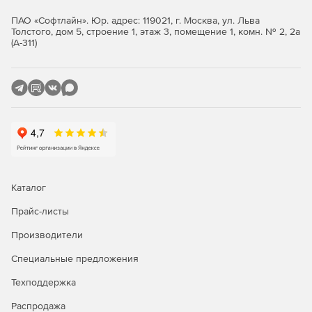
изделия в производство.
ПАО «Софтлайн». Юр. адрес: 119021, г. Москва, ул. Льва
Толстого, дом 5, строение 1, этаж 3, помещение 1, комн. № 2, 2а
КОМПАС-3D позволяет осуществлять экспорт и импорт (с
(А-311)
возможностью последующего редактирования) данных
через такие распространённые форматы, как DWG, DXF,
STEP, ACIS, IGES, Parasolid и другие, а также прямую
вставку компонентов из наиболее широкоиспользуемых
CAD-систем (SolidWorks, Autodesk Inventor, Solid Edge,
Creo, NX, CATIA).
Благодаря работе с полигональными объектами (через
файлы типов STL, OBJ и JT), можно обрабатывать
результаты 3D-сканирования, что позволяет решать
задачи реверс- инжиниринга.
Каталог
Прайс-листы
Производители
Специальные предложения
Техподдержка
Распродажа