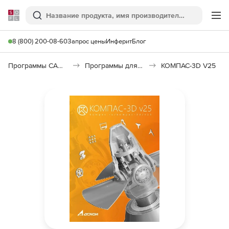
Softline
Поиск
Ме
8 (800) 200-08-60
Запрос цены
Инферит
Блог
Программы САПР и ГИС
Программы для машиностроения
КОМПАС-3D V25