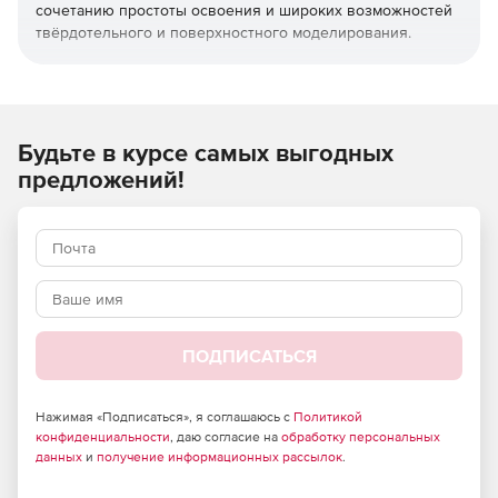
сочетанию простоты освоения и широких возможностей
твёрдотельного и поверхностного моделирования.
КОМПАС-3D широко используется для проектирования
изделий основного и вспомогательного производств в
таких отраслях промышленности, как машиностроение
(транспортное, сельскохозяйственное, энергетическое,
Будьте в курсе самых выгодных
нефтегазовое, химическое и т.д.), приборостроение,
предложений!
авиастроение, судостроение, станкостроение,
вагоностроение, металлургия, промышленное и
гражданское строительство, товары народного
потребления и т.д.
ПОДПИСАТЬСЯ
Нажимая «Подписаться», я соглашаюсь с
Политикой
конфиденциальности
, даю согласие на
обработку персональных
данных
и
получение информационных рассылок
.