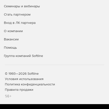
Семинары и вебинары
Стать партнером
Вход в ЛК партнера
О компании
Строительная линейка Компас
Вакансии
КОМПАС-
Предназначен для 2D-задач
Помощь
проектировщиков, архитекторов,
Строитель
инженеров, конструкторов.
Группа компаний Softline
Работа в 2D
Используется при разработке рабочей и
Учебных
проектной документации.
комплектов
Поддерживает объектное
нет
© 1993—2026 Softline
проектирование для элементов: стена,
Условия использования
окно, дверь, перекрытие, колонна,
Политика конфиденциальности
лестница. Позволяет оформлять и
разрабатывать документацию по
Правила продажи
различным разделам проекта:
14+
Архитектура.
Конструкции.