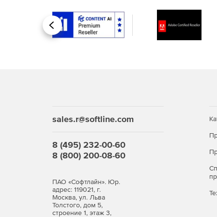
Назад
Ключевые функции
sales.r@softline.com
Ка
Pilot-Storage
Пр
8 (495) 232-00-60
Пр
8 (800) 200-08-60
Архив (чертежи, информация по расчетам, м
материалы геосъемки локации).
С
п
ПАО «Софтлайн». Юр.
Подключается как виртуальный диск при уст
адрес: 119021, г.
Те
Москва, ул. Льва
Толстого, дом 5,
Совместная работа
строение 1, этаж 3,