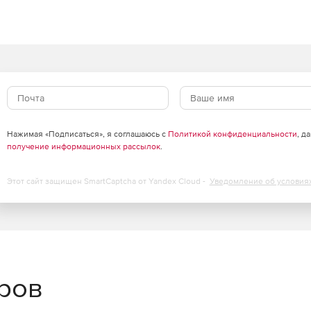
Нажимая «Подписаться», я соглашаюсь с
Политикой конфиденциальности
, д
получение информационных рассылок
.
Этот сайт защищен SmartCaptcha от Yandex Cloud -
Уведомление об условия
еров