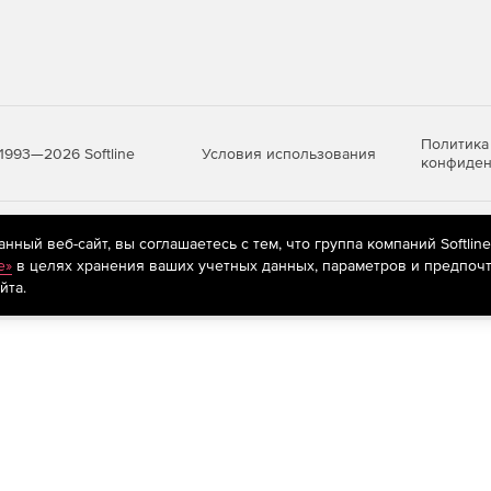
ванием разных САПР (поддержка технологии сквозного
 проекта.
Политика
Условия использования
1993—2026 Softline
тов.
конфиден
яются
рекомендательные технологии
(информационные технологии п
ный веб-сайт, вы соглашаетесь с тем, что группа компаний Softlin
и управления доступом.
предпочтениям пользователей сети «Интернет», находящихся на те
e»
в целях хранения ваших учетных данных, параметров и предпочт
йта.
роектными документами и иметь всю необходимую