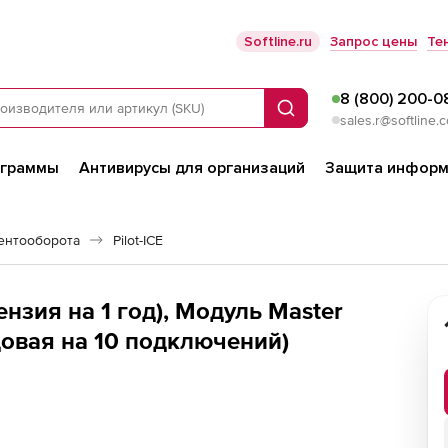
Softline.ru
Запрос цены
Те
8 (800) 200-0
Поиск
sales.r@softline.
ограммы
Антивирусы для организаций
Защита информ
ентооборота
Pilot-ICE
ензия на 1 год), Модуль Master
одовая на 10 подключений)