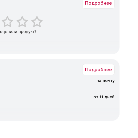
Подробнее
й поиск и повторная работа с данными по проектам,
 оценили продукт?
ктронный документ в формате XPS с защитой от
вания.
длайнов и результатов.
Подробнее
на почту
s).
от 11 дней