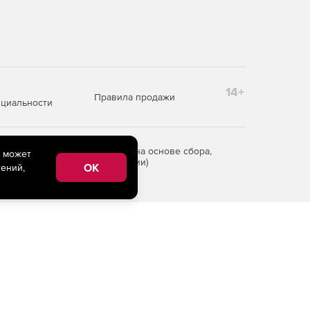
14+
Правила продажи
циальности
редоставления информации на основе сбора,
e может
рритории Российской Федерации)
OK
ений,