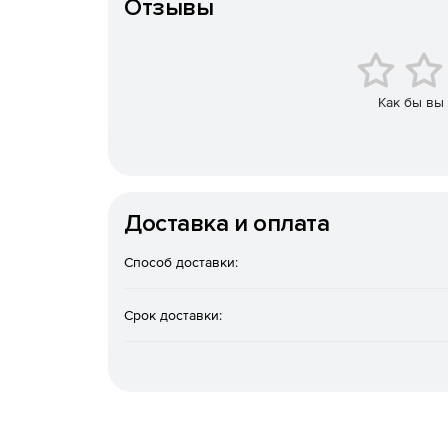
Отзывы
Основные преимущества
Единая база электронных документов, удобны
Как бы вы
контроль и согласование документации. Эле
внесения изменений.
Поддержка технологии сквозного проектиро
Доставка и оплата
Мониторинг ведения проектов – контроль де
Способ доставки:
Анализ данных, отчетность.
Поддержка исходных файлов (doc, dwg, cdw, xl
Срок доставки: