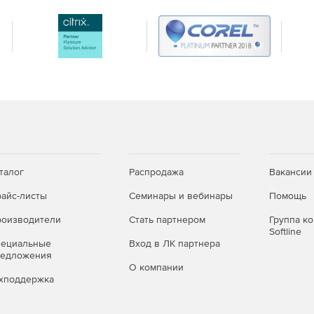
талог
Распродажа
Вакансии
айс-листы
Семинары и вебинары
Помощь
оизводители
Стать партнером
Группа к
одели объектов, пояснительные записки, медиа
Softline
пециальные
Вход в ЛК партнера
редложения
О компании
ановке системы.
хподдержка