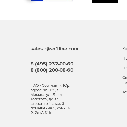
sales.r@softline.com
Ка
Пр
8 (495) 232-00-60
Пр
8 (800) 200-08-60
С
п
ПАО «Софтлайн». Юр.
адрес: 119021, г.
Те
Москва, ул. Льва
Толстого, дом 5,
строение 1, этаж 3,
помещение 1, комн. №
2, 2а (А-311)