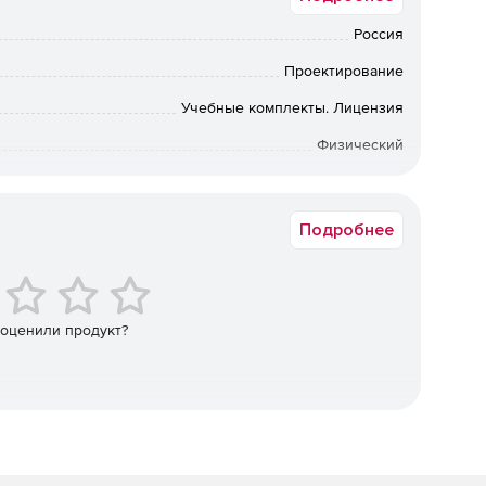
Россия
 прочности (упрощение геометрии).
Проектирование
ение, закрепление).
Учебные комплекты. Лицензия
ой сетки на 3D-модели.
Физический
Полная версия
а его параметров.
Подробнее
значений основных расчетных характеристик
ний и т. д.).
 оценили продукт?
атам проведенных вычислений (изменение геометрии/
для подтверждения работоспособности изделия.
ссийских программ для ЭВМ и баз данных.