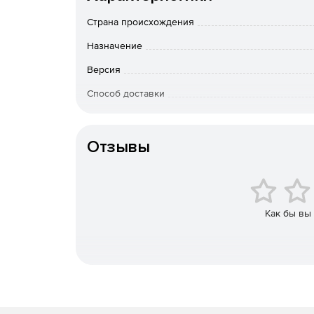
Страна происхождения
Подготовка 3D-модели к проведению расчета
Назначение
Анализ и задание граничных условий (нагруж
Версия
Автоматическая генерация конечно-элементн
Способ доставки
Тип лицензии
Выбор необходимого типа расчета и настройк
Отзывы
Проведение расчета.
Просмотр полученных результатов и анализ 
(напряжений, коэффициентов запаса, перемеще
Как бы вы
Проведение модификации модели по результ
материала).
Повторное проведение расчетного анализа 
Продукт APM FEM зарегистрирован в Реестре ро