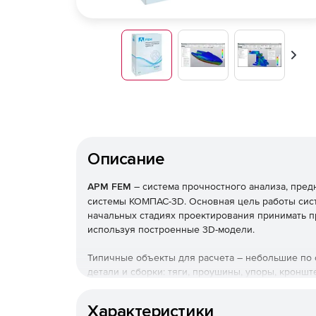
Впер
Описание
APM FEM
– система прочностного анализа, пред
системы КОМПАС-3D. Основная цель работы сист
начальных стадиях проектирования принимать 
используя построенные 3D-модели.
Типичные объекты для расчета – небольшие по
детали и сборки: тяги, проушины, упоры, кроншт
элементы и т. п.
Характеристики
Основные шаги при проведении расчета: