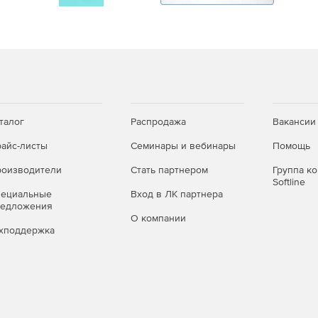
талог
Распродажа
Вакансии
айс-листы
Семинары и вебинары
Помощь
оизводители
Стать партнером
Группа к
Softline
пециальные
Вход в ЛК партнера
редложения
О компании
хподдержка