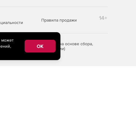
14+
Правила продажи
циальности
e может
редоставления информации на основе сбора,
OK
ений,
рритории Российской Федерации)