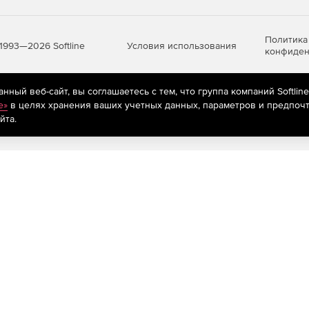
Политика
Условия использования
1993—2026 Softline
конфиден
ный веб-сайт, вы соглашаетесь с тем, что группа компаний Softlin
яются
рекомендательные технологии
(информационные технологии п
e»
в целях хранения ваших учетных данных, параметров и предпочт
предпочтениям пользователей сети «Интернет», находящихся на те
йта.