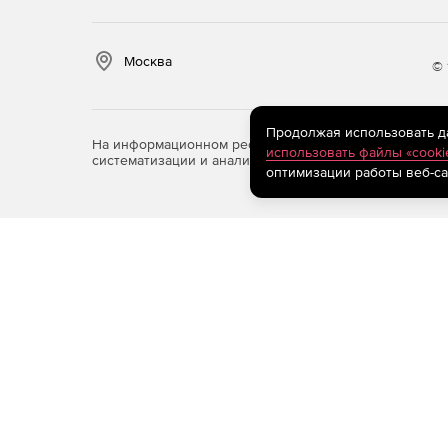
Москва
© 
Продолжая использовать дан
На информационном ресурсе store.softline.ru примен
использовать файлы «cooki
систематизации и анализа сведений, относящихся к 
оптимизации работы веб-са