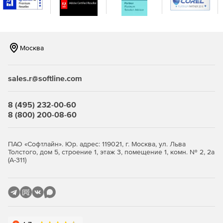
удовольствие;
инструменты для создания многолистовых чертежей,
большой перечень готовых форматов оформления;
Москва
возможности управления порядком отрисовки
графических объектов;
sales.r@softline.com
функционал по созданию библиотек типовых
фрагментов без какого-либо программирования;
8 (495) 232-00-60
8 (800) 200-08-60
любые стили линий, штриховок, текстов,
многочисленные способы простановки размеров и
технологических обозначений;
ПАО «Софтлайн». Юр. адрес: 119021, г. Москва, ул. Льва
Толстого, дом 5, строение 1, этаж 3, помещение 1, комн. № 2, 2а
автоподбор допусков и отклонений, быстрый доступ к
(А-311)
типовым текстам и обозначениям;
встроенный текстовый редактор с проверкой.