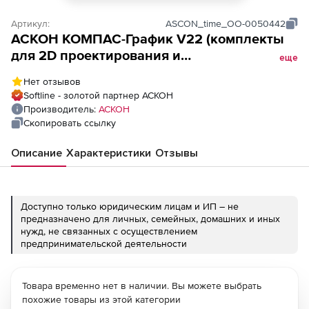
Артикул:
ASCON_time_ОО-0050442
АСКОН КОМПАС-График V22 (комплекты
для 2D проектирования и
еще
конструирования, выпуск документации),
Нет отзывов
Комплект Строительное черчение 2D
Softline - золотой партнер АСКОН
(лицензия на 1 квартал)
Производитель:
АСКОН
Скопировать ссылку
Описание
Характеристики
Отзывы
Доступно только юридическим лицам и ИП – не
предназначено для личных, семейных, домашних и иных
нужд, не связанных с осуществлением
предпринимательской деятельности
Товара временно нет в наличии. Вы можете выбрать
похожие товары из этой категории