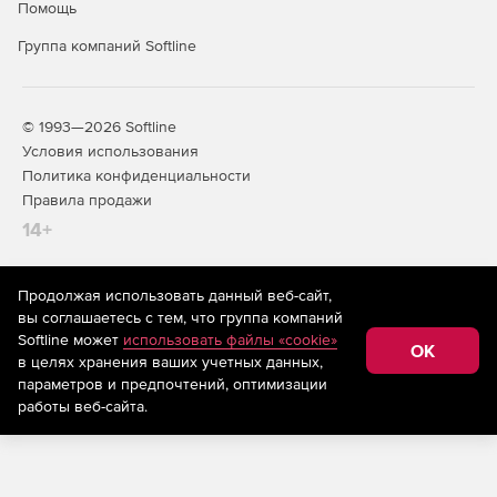
Помощь
Группа компаний Softline
© 1993—2026 Softline
Условия использования
Политика конфиденциальности
Правила продажи
14+
Продолжая использовать данный веб-сайт,
На информационном ресурсе store.softline.ru применяются
вы соглашаетесь с тем, что группа компаний
рекомендательные технологии
(информационные технологии
Softline может
использовать файлы «cookie»
предоставления информации на основе сбора,
OK
в целях хранения ваших учетных данных,
систематизации и анализа сведений, относящихся к
предпочтениям пользователей сети «Интернет»,
параметров и предпочтений, оптимизации
находящихся на территории Российской Федерации)
работы веб-сайта.