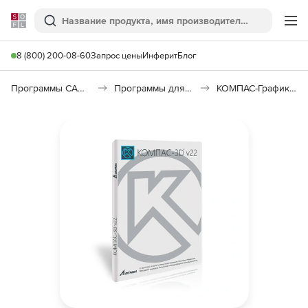
Softline
Поиск
Ме
8 (800) 200-08-60
Запрос цены
Инферит
Блог
Программы САПР и ГИС
Программы для машиностроения
КОМПАС-График V25