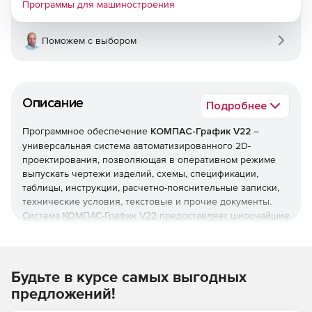
Программы для машиностроения
Поможем с выбором
Описание
Подробнее
Программное обеспечение
КОМПАС-График V22
–
универсальная система автоматизированного 2D-
проектирования, позволяющая в оперативном режиме
выпускать чертежи изделий, схемы, спецификации,
таблицы, инструкции, расчетно-пояснительные записки,
технические условия, текстовые и прочие документы.
Система КОМПАС-График V22 предоставляет широчайшие
возможности автоматизации проектно-конструкторских
работ в различных отраслях промышленности. Система
успешно используется в машиностроительном
проектировании, при проектно-строительных работах,
Будьте в курсе самых выгодных
составлении различных планов и схем.
предложений!