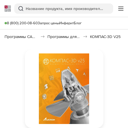
Softline
Поиск
Ме
8 (800) 200-08-60
Запрос цены
Инферит
Блог
Программы САПР и ГИС
Программы для машиностроения
КОМПАС-3D V25