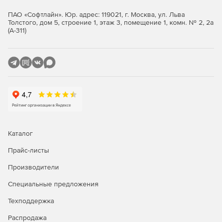
изделия в производство.
ПАО «Софтлайн». Юр. адрес: 119021, г. Москва, ул. Льва
Толстого, дом 5, строение 1, этаж 3, помещение 1, комн. № 2, 2а
КОМПАС-3D позволяет осуществлять экспорт и импорт (с
(А-311)
возможностью последующего редактирования) данных
через такие распространённые форматы, как DWG, DXF,
STEP, ACIS, IGES, Parasolid и другие, а также прямую
вставку компонентов из наиболее широкоиспользуемых
CAD-систем (SolidWorks, Autodesk Inventor, Solid Edge,
Creo, NX, CATIA).
Благодаря работе с полигональными объектами (через
файлы типов STL, OBJ и JT), можно обрабатывать
результаты 3D-сканирования, что позволяет решать
задачи реверс- инжиниринга.
Каталог
Прайс-листы
Производители
Специальные предложения
Техподдержка
Распродажа