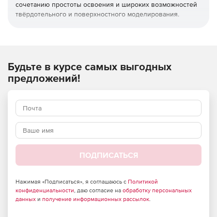
сочетанию простоты освоения и широких возможностей
твёрдотельного и поверхностного моделирования.
КОМПАС-3D широко используется для проектирования
изделий основного и вспомогательного производств в
таких отраслях промышленности, как машиностроение
(транспортное, сельскохозяйственное, энергетическое,
Будьте в курсе самых выгодных
нефтегазовое, химическое и т.д.), приборостроение,
предложений!
авиастроение, судостроение, станкостроение,
вагоностроение, металлургия, промышленное и
гражданское строительство, товары народного
потребления и т.д.
ПОДПИСАТЬСЯ
Нажимая «Подписаться», я соглашаюсь с
Политикой
конфиденциальности
, даю согласие на
обработку персональных
данных
и
получение информационных рассылок
.