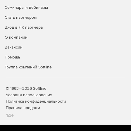
Семинары и вебинары
Стать партнером
Вход в ЛК партнера
О компании
Строительная линейка Компас
Вакансии
КОМПАС-
Предназначен для 2D-задач
Помощь
проектировщиков, архитекторов,
Строитель
инженеров, конструкторов.
Группа компаний Softline
Работа в 2D
Используется при разработке рабочей и
Учебных
проектной документации.
комплектов
Поддерживает объектное
нет
© 1993—2026 Softline
проектирование для элементов: стена,
Условия использования
окно, дверь, перекрытие, колонна,
Политика конфиденциальности
лестница. Позволяет оформлять и
разрабатывать документацию по
Правила продажи
различным разделам проекта:
14+
Архитектура.
Конструкции.