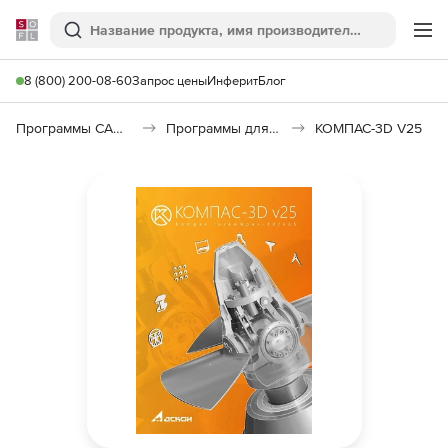
Softline
Поиск
Ме
8 (800) 200-08-60
Запрос цены
Инферит
Блог
Программы САПР и ГИС
Программы для машиностроения
КОМПАС-3D V25