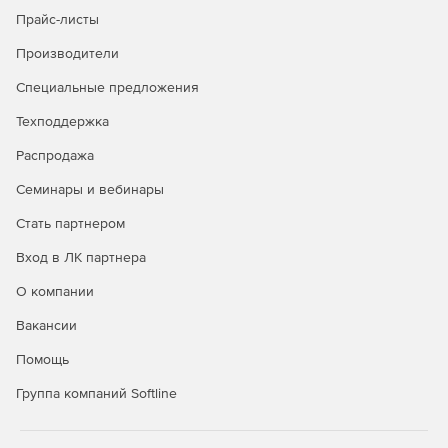
Прайс-листы
Производители
Специальные предложения
Техподдержка
Распродажа
Семинары и вебинары
Стать партнером
Вход в ЛК партнера
Строительная линейка Компас
О компании
КОМПАС-
Предназначен для 2D-задач
Вакансии
проектировщиков, архитекторов,
Строитель
инженеров, конструкторов.
Работа в 2D
Помощь
Используется при разработке рабочей и
Учебных
Группа компаний Softline
проектной документации.
комплектов
Поддерживает объектное
нет
проектирование для элементов: стена,