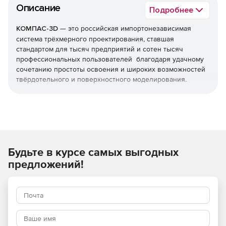
Описание
Подробнее
КОМПАС-3D
— это российская импортонезависимая
система трёхмерного проектирования, ставшая
стандартом для тысяч предприятий и сотен тысяч
профессиональных пользователей благодаря удачному
сочетанию простоты освоения и широких возможностей
твёрдотельного и поверхностного моделирования.
КОМПАС-3D широко используется для проектирования
изделий основного и вспомогательного производств в
таких отраслях промышленности, как машиностроение
(транспортное, сельскохозяйственное, энергетическое,
нефтегазовое, химическое и т.д.), приборостроение,
Будьте в курсе самых выгодных
авиастроение, судостроение, станкостроение,
вагоностроение, металлургия, промышленное и
предложений!
гражданское строительство, товары народного
потребления и т.д.