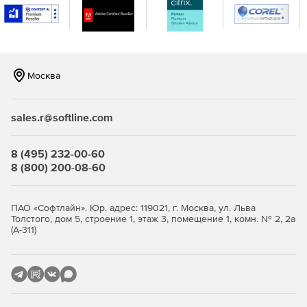
КОМПАС-3D: Оборудование-
Плюс
Включает дополнительные приложения.
Москва
В состав комплекта входит:
sales.r@softline.com
КОМПАС-3D: Оборудование
8 (495) 232-00-60
Материалы и сортаменты для КОМПАС
8 (800) 200-08-60
Стандартные Изделия: Крепеж для КОМПАС
ПАО «Софтлайн». Юр. адрес: 119021, г. Москва, ул. Льва
Стандартные Изделия: Детали, узлы и
Толстого, дом 5, строение 1, этаж 3, помещение 1, комн. № 2, 2а
конструктивные элементы для КОМПАС
(А-311)
Ключевые преимущества