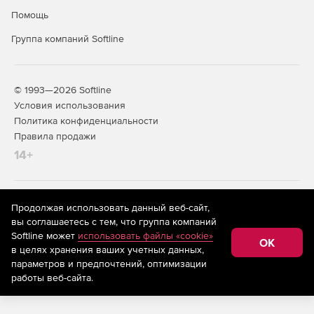
Нестандартные конструкции
Помощь
Группа компаний Softline
Расширенные библиотеки
стандартных элементов
© 1993—2026 Softline
Условия использования
Включает обширную библиотеку стандартных элементов,
Политика конфиденциальности
таких как:
Правила продажи
Крепеж (болты, гайки, шайбы, винты).
14+
Подшипники.
На информационном ресурсе store.softline.ru применяются
Продолжая использовать данный веб-сайт,
Редукторы.
рекомендательные технологии
(информационные технологии
вы соглашаетесь с тем, что группа компаний
предоставления информации на основе сбора,
Softline может
использовать файлы «cookie»
Электродвигатели.
систематизации и анализа сведений, относящихся к
OK
в целях хранения ваших учетных данных,
предпочтениям пользователей сети «Интернет»,
находящихся на территории Российской Федерации)
параметров и предпочтений, оптимизации
Пневмо- и гидроаппаратура.
работы веб-сайта.
Профили проката.