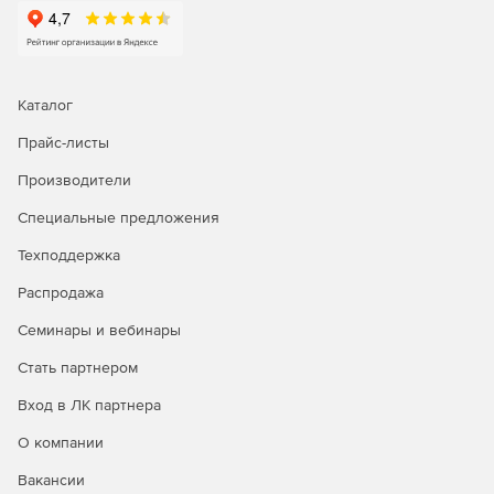
Полный цикл проектирования
оборудования
Поддерживает весь процесс проектирования – от
концептуального проектирования до выпуска
Каталог
конструкторской документации.
Прайс-листы
Оптимизирован для задач
Производители
машиностроения
Специальные предложения
Содержит специализированные библиотеки и
Техподдержка
инструменты, необходимые для проектирования
различных видов оборудования, таких как:
Распродажа
Металлорежущие станки.
Семинары и вебинары
Стать партнером
Подъемно-транспортное оборудование.
Вход в ЛК партнера
Сварочное оборудование.
О компании
Оснастка и приспособления.
Вакансии