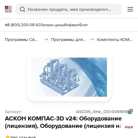
Softline
Поиск
Ме
8 (800) 200-08-60
Запрос цены
Инферит
Блог
Программы САПР и ГИС
Программы для машиностроения
Комплекты КОМПАС-3D: Оборудование и КОМПАС-3D: Оборудование-Плюс
Артикул:
ASCON_time_ОО-0061619
АСКОН КОМПАС-3D v24: Оборудование
(лицензия), Оборудование (лицензия на 1
еще
год)
Нет отзывов