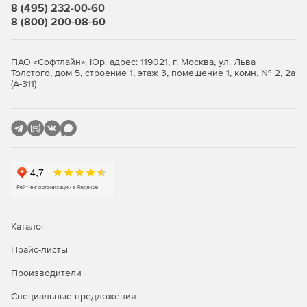
вносить в план как отдельные операции, так и шаблоны
8 (495) 232-00-60
лечения, привязанные к конкретным диагнозам,
8 (800) 200-08-60
договорам на курс лечения или санаторным путевкам.
Электронная медицинская карта
ПАО «Софтлайн». Юр. адрес: 119021, г. Москва, ул. Льва
Толстого, дом 5, строение 1, этаж 3, помещение 1, комн. № 2, 2а
(А-311)
Медицинская карта пациента (амбулаторная карта,
электронная история болезни) основана на стандартной
бумажной карте пациента и содержит все необходимые
пункты. Информацией из такой электронной
амбулаторной карты могут пользоваться несколько
специалистов сразу, не отходя от экрана своего
компьютера. Доступны дополнительные разделы,
например: фотографии и рентгеновские снимки,
одонтопародонтограмма, лабораторные исследования и
многое другое.
Каталог
Лаборатория
Прайс-листы
Модуль «Лаборатория» позволяет выполнять заказ
Производители
лабораторных исследований, регистрацию биоматериала,
распределение заказов по участкам лаборатории,
Специальные предложения
регистрация результатов и оформление заключения, учет