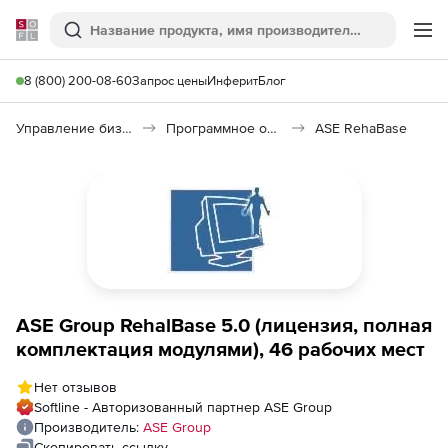
Softline
Поиск
Ме
8 (800) 200-08-60
Запрос цены
Инферит
Блог
Управление бизнесом, CRM/ERP
Программное обеспечение для управления бизнесом
ASE RehaBase
ASE Group RehalBase 5.0 (лицензия, полная
комплектация модулями), 46 рабочих мест
Нет отзывов
Softline - Авторизованный партнер ASE Group
Производитель:
ASE Group
Скопировать ссылку