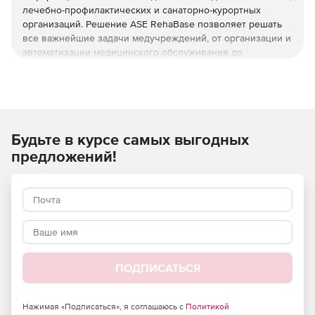
лечебно-профилактических и санаторно-курортных
организаций. Решение ASE RehaBase позволяет решать
все важнейшие задачи медучреждений, от организации и
автоматизации медицинского обслуживания до
сопровождения лечебно-профилактических технологий.
Информационный материал «Функциональность и
преимущества RehaBase» (pdf)
Будьте в курсе самых выгодных
Картотека пациентов
предложений!
Электронная карточка каждого пациента содержит
множество полезных сведений и заполняется за
несколько минут. Администратор регистратуры может
быстро сортировать записи в картотеке по разным
параметрам или находить нужного пациента по любому
из полей электронной карты.
Бронирование и расселение
ПОДПИСАТЬСЯ
Модуль бронирования и расселения для стационаров и
санаториев позволяет эффективно вести учет номерного
Нажимая «Подписаться», я соглашаюсь с
Политикой