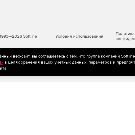
Политика
Условия использования
1993—2026 Softline
конфиден
ный веб-сайт, вы соглашаетесь с тем, что группа компаний Softlin
яются
рекомендательные технологии
(информационные технологии п
e»
в целях хранения ваших учетных данных, параметров и предпочт
предпочтениям пользователей сети «Интернет», находящихся на те
йта.