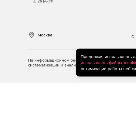
2, 2а (А-311)
Москва
© 
Продолжая использовать дан
На информационном ресурсе store.softline.ru примен
использовать файлы «cooki
систематизации и анализа сведений, относящихся к 
оптимизации работы веб-са