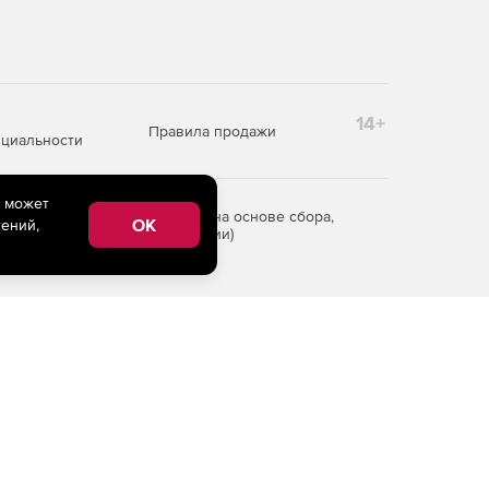
14+
Правила продажи
циальности
e может
редоставления информации на основе сбора,
OK
ений,
рритории Российской Федерации)