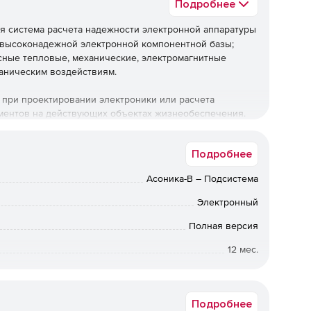
Подробнее
я система расчета надежности электронной аппаратуры
 высоконадежной электронной компонентной базы;
сные тепловые, механические, электромагнитные
ханическим воздействиям.
при проектировании электроники или расчета
ментов на действующих объектах жизнеобеспечения.
 электроники, применимой в различных отраслях:
Подробнее
ции,
Асоника-В – Подсистема
электроника, строительство, бортовая электроника
ропромышленного комплекса и т.п.
Электронный
Полная версия
12 мес.
Коммерческая
Подробнее