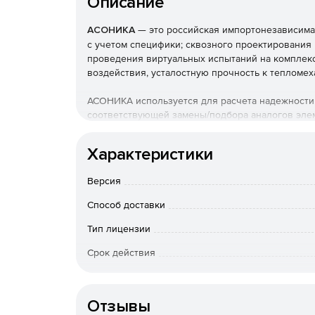
Описание
АСОНИКА
— это российская импортонезависима
с учетом специфики; сквозного проектирования
проведения виртуальных испытаний на комплек
воздействия, усталостную прочность к тепломе
АСОНИКА используется для расчета надежности 
соответствующей замены/подбора аналогов эле
АСОНИКА применяется для расчетов надежности
Характеристики
промышленность, робототехника, телекоммуника
Версия
медицинское приборостроение, потребительская 
(авто-авиа-судо-строение), оборудование для аг
Способ доставки
Тип лицензии
Срок действия
Тип организации
Отзывы