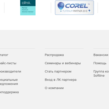
ователя:
eron®/ Xeon™, AMD K6/ Athlon™/ Duron™>/ Sempron™ или
актовой частотой не менее 1000 МГц.
талог
Распродажа
Вакансии
айс-листы
Семинары и вебинары
Помощь
0 ГБ.
оизводители
Стать партнером
Группа к
Softline
ние 1024х768).
пециальные
Вход в ЛК партнера
редложения
О компании
хподдержка