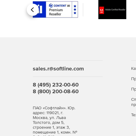
Требования к аппаратному обеспечению польз
Назад
Минимальные:
Компьютер с процессором Intel® Pentium®/ Cel
другим совместимым с ними процессором с т
Операционная система — Windows 10
sales.r@softline.com
Оперативная память: не менее 2 Гб.
Ка
Пр
Свободное пространство на жёстком диске: 2
8 (495) 232-00-60
Пр
8 (800) 200-08-60
Видеокарта и монитор (минимальное разреше
С
п
ПАО «Софтлайн». Юр.
адрес: 119021, г.
Те
Москва, ул. Льва
Толстого, дом 5,
строение 1, этаж 3,
помещение 1, комн. №