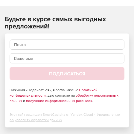
Aspose.CAD для Java – нативные Java API для настольных,
web или иных приложений на основе Java SE или EE.
Будьте в курсе самых выгодных
предложений!
ПОДПИСАТЬСЯ
Нажимая «Подписаться», я соглашаюсь с
Политикой
конфиденциальности
, даю согласие на
обработку персональных
данных
и
получение информационных рассылок
.
Этот сайт защищен SmartCaptcha от Yandex Cloud -
Уведомление
об условиях обработки данных