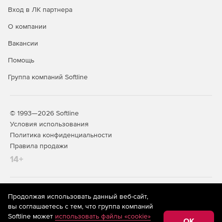
Вход в ЛК партнера
О компании
Вакансии
Помощь
Группа компаний Softline
© 1993—2026 Softline
Условия использования
Политика конфиденциальности
Правила продажи
14+
На информационном ресурсе store.softline.ru применяются
Продолжая использовать данный веб-сайт,
рекомендательные технологии
(информационные технологии
вы соглашаетесь с тем, что группа компаний
предоставления информации на основе сбора,
Softline может
использовать файлы «cookie»
систематизации и анализа сведений, относящихся к
OK