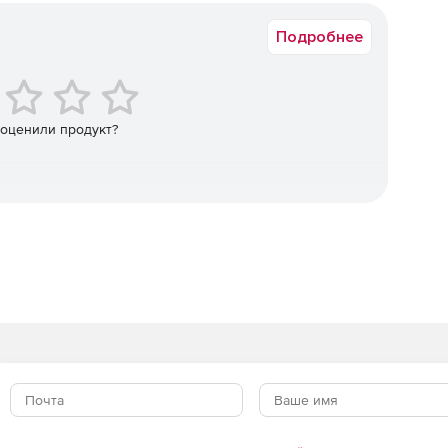
определенные записи.
Подробнее
туру.
жатия.
 оценили продукт?
структуре архива.