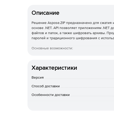
Описание
Решение Aspose.ZIP предназначено для сжатия
основе .NET. API позволяет приложениям .NET д
файлов и папок, а также шифровать архивы. Пр
паролей и традиционного шифрования с использ
Основные возможности:
Простая интеграция.
Характеристики
Возможность зашифровать весь архив или о
Версия
Возможность удалить записи из существующе
Способ доставки
Сжатие документов любого размера.
Особенности доставки
Создание архива из одного или нескольких 