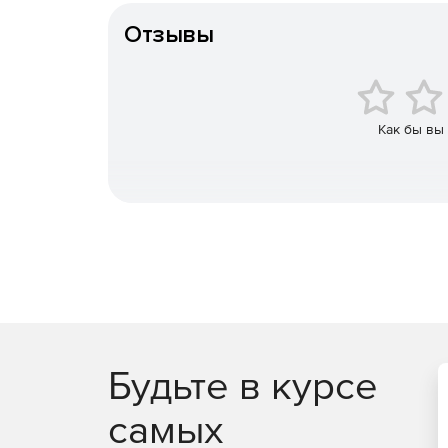
Возможность расшифровать весь архив или 
Отзывы
Возможность сжать папку, соблюдая ее струк
Возможность добавить файлы в архивы без с
Как бы вы
Распаковка в директорию, соответствующую 
Будьте в курсе
самых