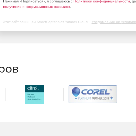
Нажимая «Подписаться», я соглашаюсь с
Политикой конфиденциальности
, д
получение информационных рассылок
.
Этот сайт защищен SmartCaptcha от Yandex Cloud -
Уведомление об условия
еров