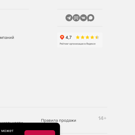
омпаний
14+
Правила продажи
циальности
e может