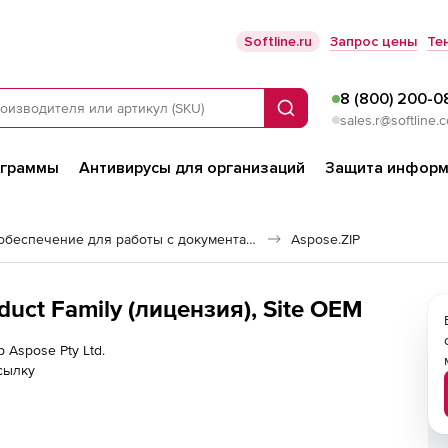
Softline.ru
Запрос цены
Те
8 (800) 200-0
Поиск
sales.r@softline.
ограммы
Антивирусы для организаций
Защита информ
Программное обеспечение для работы с документами
Aspose.ZIP
oduct Family (лицензия), Site OEM
 Aspose Pty Ltd.
сылку