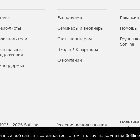
талог
Распродажа
Вакансии
айс-листы
Семинары и вебинары
Помощь
оизводители
Стать партнером
Группа к
Softline
пециальные
Вход в ЛК партнера
редложения
О компании
хподдержка
Политика
Условия использования
1993—2026 Softline
конфиден
ный веб-сайт, вы соглашаетесь с тем, что группа компаний Softlin