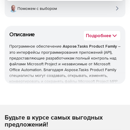
Поможем с выбором
Описание
Подробнее
Программное обеспечение
Aspose.Tasks Product Family
–
это интерфейсы программирования приложений (API),
предоставляющие разработчикам полный контроль над
файлами Microsoft Project и независимые от Microsoft
Office Automation. Благодаря Aspose.Tasks Product Family
специалисты могут создавать, открывать, изменять,
конвертировать и сохранять файлы Microsoft Project MPP
и XML. Использование гибких API Aspose.Tasks позволяет
экономить время и усилия по сравнению с созданием
собственных программных решений. API Aspose.Tasks
доступны для сред .NET и Java.
Состав продуктовой линейки Aspose.Tasks
Будьте в курсе самых выгодных
Интерфейсы Aspose.Tasks работают независимо от Office
предложений!
Automation и не требуют наличия офисного пакета