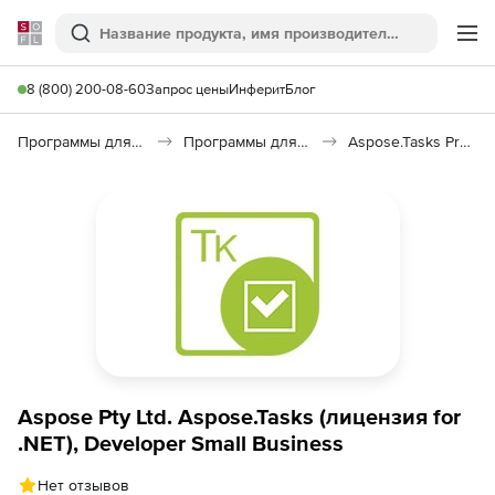
Softline
Поиск
Ме
8 (800) 200-08-60
Запрос цены
Инферит
Блог
Программы для программирования
Программы для работы с базами данных
Aspose.Tasks Product Family
Aspose Pty Ltd. Aspose.Tasks (лицензия for
.NET), Developer Small Business
Нет отзывов