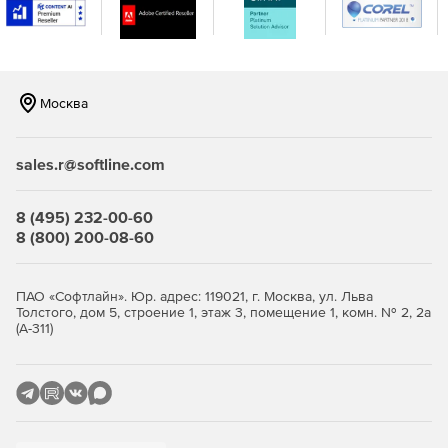
выбранных страниц в растровые изображения (TIFF,
JPEG, PNG, BMP).
Масштабируемый рендеринг всех документов или
выбранных страниц в векторную графику (EMF).
Москва
Рендеринг всех документов или выбранных страниц в
PDF, HTML.
sales.r@softline.com
Рендеринг видов проектов.
8 (495) 232-00-60
Доступ, создание и изменение таких элементов, как
8 (800) 200-08-60
проекты, календари, календарные исключения,
неделя/день, задачи, ресурсы, валюты и др.
ПАО «Софтлайн». Юр. адрес: 119021, г. Москва, ул. Льва
Толстого, дом 5, строение 1, этаж 3, помещение 1, комн. № 2, 2а
(А-311)