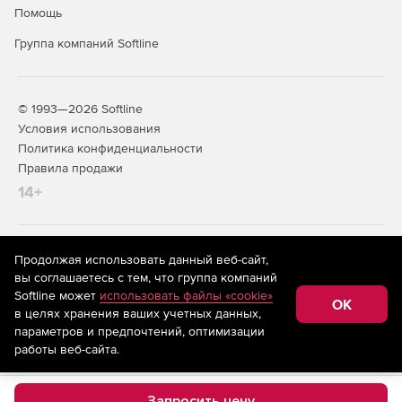
Помощь
Группа компаний Softline
© 1993—2026 Softline
Условия использования
Политика конфиденциальности
Правила продажи
14+
На информационном ресурсе store.softline.ru применяются
Продолжая использовать данный веб-сайт,
рекомендательные технологии
(информационные технологии
вы соглашаетесь с тем, что группа компаний
предоставления информации на основе сбора,
Softline может
использовать файлы «cookie»
систематизации и анализа сведений, относящихся к
OK
в целях хранения ваших учетных данных,
предпочтениям пользователей сети «Интернет»,
находящихся на территории Российской Федерации)
параметров и предпочтений, оптимизации
работы веб-сайта.
Запросить цену