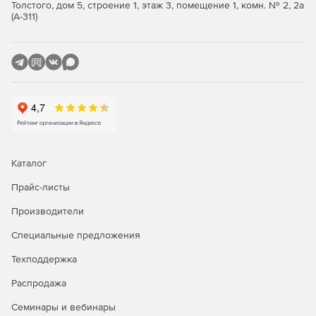
for Java, Aspose.Cells for Java и Aspose.Words for Java.
Толстого, дом 5, строение 1, этаж 3, помещение 1, комн. № 2, 2а
(А-311)
Решение
Aspose.Words for SharePoint
представляет
собой уникальное решение для конвертации документов
непосредственно в приложениях Microsoft SharePoint.
Aspose Words for SharePoint поддерживает множество
форматов и преобразовывает документы с сохранением
первоначального вида и высокой точностью передачи
информации. При создании документов Aspose.Words for
SharePoint использует встроенную версию Aspose.Words
for .NET - лидирующего на рынке компонента для
обработки документов от Aspose. Копии одного и того же
Каталог
документа в форматах DOC, OOXML, RTF и
Прайс-листы
WordprocessingML будут выглядеть абсолютно идентично
благодаря высокому уровню поддержки базовых
Производители
форматов, который обеспечивает Aspose.Words .
Специальные предложения
Решение
Aspose.Total for JasperReports
представляет
Техподдержка
собой комплексное решение, состоящее из 4 модулей
подготовки отчетов для службы отчетов Microsoft SQL
Распродажа
Server. Пакет Aspose.Total for JasperReports позволяет
достаточно быстро экспортировать RDL-отчеты в
Семинары и вебинары
форматы Word, Excel, PowerPoint и PDF, а также включать