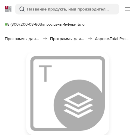
Softline
Поиск
Ме
8 (800) 200-08-60
Запрос цены
Инферит
Блог
Программы для программирования
Программы для разработки ПО
Aspose.Total Product Family