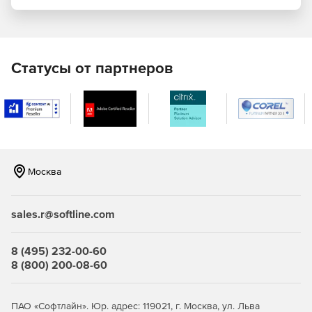
EAN13.
EAN8.
Статусы от партнеров
UPCA.
UPCE.
BooklandEAN.
Москва
Interleaved2of5.
Standard2of5.
sales.r@softline.com
MSI.
8 (495) 232-00-60
Code11.
8 (800) 200-08-60
Codabar.
ПАО «Софтлайн». Юр. адрес: 119021, г. Москва, ул. Льва