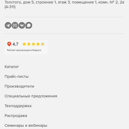
EAN14(SCC14).
Толстого, дом 5, строение 1, этаж 3, помещение 1, комн. № 2, 2а
(А-311)
SSCC18.
ITF14.
Matrix.
PZN.
Code128.
Каталог
EAN128.
Прайс-листы
Code39.
Производители
Code39 Standard.
Специальные предложения
Code93 Extended.
Техподдержка
Распродажа
Code93 Standard.
Семинары и вебинары
IATA 2.