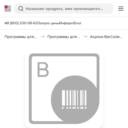
Softline
Поиск
Ме
8 (800) 200-08-60
Запрос цены
Инферит
Блог
Программы для программирования
Программы для разработки ПО
Aspose.BarCode Product Family Pack