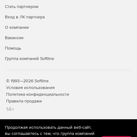
Стать партнером
Вход в ЛК партнера
О компании
2D штрих-коды включают:
Вакансии
Помощь
Группа компаний Softline
PDF417.
© 1993—2026 Softline
MacroPDF417.
Условия использования
Политика конфиденциальности
DataMatrix.
Правила продажи
14+
Aztec.
QR.
Продолжая использовать данный веб-сайт,
На информационном ресурсе store.softline.ru применяются
вы соглашаетесь с тем, что группа компаний
Italian Post 25.
рекомендательные технологии
(информационные технологии