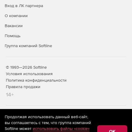
Вход в ЛК партнера
О компании
Вакансии
Помощь
Группа компаний Softline
© 1993—2026 Softline
Условия использования
Политика конфиденциальности
Правила продажи
14+
На информационном ресурсе store.softline.ru применяются
Продолжая использовать данный веб-сайт,
рекомендательные технологии
(информационные технологии
вы соглашаетесь с тем, что группа компаний
предоставления информации на основе сбора,
Softline может
использовать файлы «cookie»
систематизации и анализа сведений, относящихся к
OK