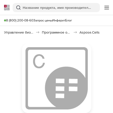
Softline
Поиск
Ме
8 (800) 200-08-60
Запрос цены
Инферит
Блог
Управление бизнесом, CRM/ERP
Программное обеспечение для работы с документами
Aspose.Cells