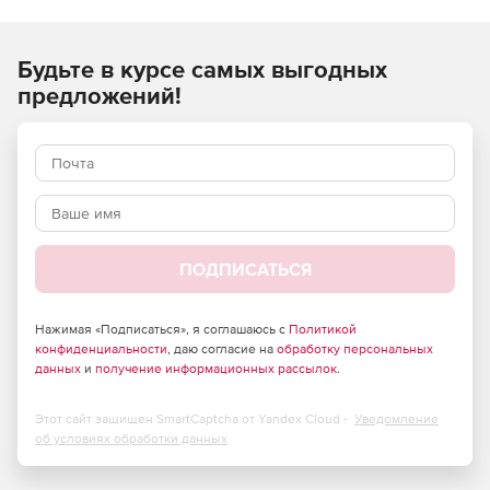
файлов.
Будьте в курсе самых выгодных
Основные возможности:
предложений!
Многопоточная работа с файлами Excel.
Преобразование диаграмм в графические файлы, а
файлов Excel – в формат PDF.
ПОДПИСАТЬСЯ
Импорт и экспорт данных из DataTable, DataView,
DataGrid.
Нажимая «Подписаться», я соглашаюсь с
Политикой
конфиденциальности
Поддержка формата CSV, VBA, макросов и модулей
, даю согласие на
обработку персональных
данных
и
получение информационных рассылок
.
add-ins.
Этот сайт защищен SmartCaptcha от Yandex Cloud -
Уведомление
об условиях обработки данных