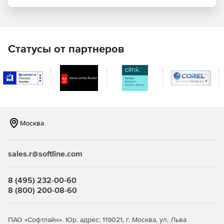
EAN13.
EAN8.
Статусы от партнеров
UPCA.
UPCE.
BooklandEAN.
Москва
Interleaved2of5.
Standard2of5.
sales.r@softline.com
MSI.
8 (495) 232-00-60
Code11.
8 (800) 200-08-60
Codabar.
ПАО «Софтлайн». Юр. адрес: 119021, г. Москва, ул. Льва