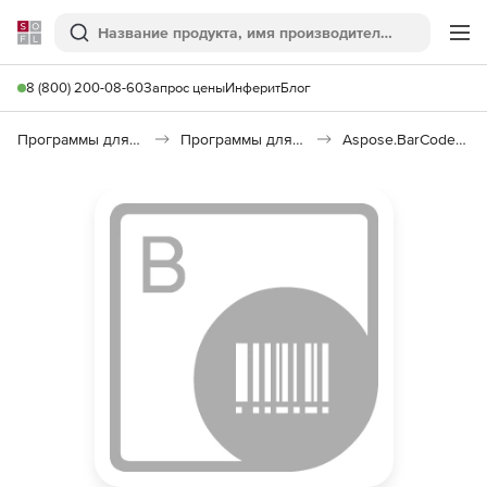
Softline
Поиск
Ме
8 (800) 200-08-60
Запрос цены
Инферит
Блог
Программы для программирования
Программы для разработки ПО
Aspose.BarCode Product Family Pack