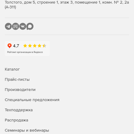
EAN14(SCC14).
Толстого, дом 5, строение 1, этаж 3, помещение 1, комн. № 2, 2а
(А-311)
SSCC18.
ITF14.
Matrix.
PZN.
Code128.
Каталог
EAN128.
Прайс-листы
Code39.
Производители
Code39 Standard.
Специальные предложения
Code93 Extended.
Техподдержка
Распродажа
Code93 Standard.
Семинары и вебинары
IATA 2.