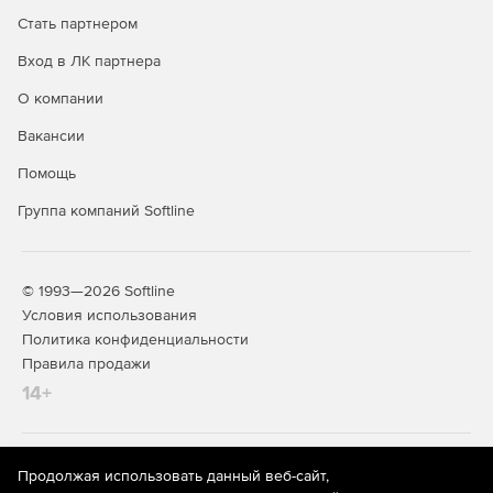
Стать партнером
Вход в ЛК партнера
О компании
2D штрих-коды включают:
Вакансии
Помощь
Группа компаний Softline
PDF417.
© 1993—2026 Softline
MacroPDF417.
Условия использования
Политика конфиденциальности
DataMatrix.
Правила продажи
14+
Aztec.
QR.
На информационном ресурсе store.softline.ru применяются
Продолжая использовать данный веб-сайт,
Italian Post 25.
рекомендательные технологии
(информационные технологии