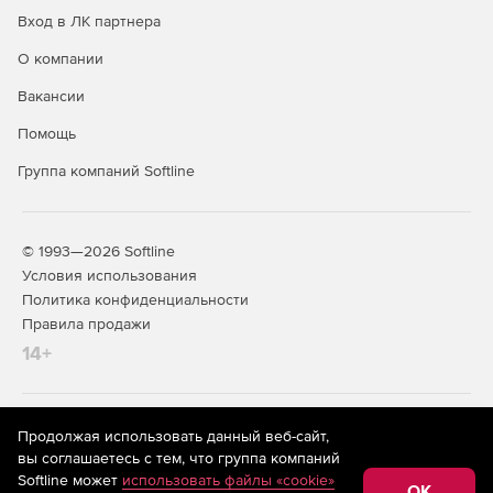
изображений, гиперссылки, поля для заполнения,
Вход в ЛК партнера
шифрование и нестандартные шрифты. Компонент
Aspose.Pdf for Java обеспечивает создание файлов PDF с
О компании
помощью интерфейса API или шаблонов XML и файлов
XSL-FO. Пользователь может преобразовывать
Вакансии
документы MS Word, HTML и XSL-FO в формат PDF.
Помощь
Решение включает демонстрационные программы и
широкий выбор примеров.
Группа компаний Softline
© 1993—2026 Softline
Условия использования
Политика конфиденциальности
Правила продажи
14+
На информационном ресурсе store.softline.ru применяются
Продолжая использовать данный веб-сайт,
рекомендательные технологии
(информационные технологии
вы соглашаетесь с тем, что группа компаний
предоставления информации на основе сбора,
Softline может
использовать файлы «cookie»
систематизации и анализа сведений, относящихся к
OK