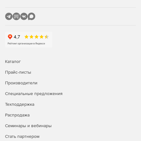
Компонент
Aspose.Pdf for .Net
представляет собой
инструмент для генерации отчетов в формате PDF,
который позволяет приложениям создавать документы
PDF без использования пакета Adobe Acrobat. Компонент
Aspose.Pdf for .Net предлагает широкий выбор мощных
функций, в том числе: сжатие, таблицы, схемы,
изображения, гиперссылки, поля для заполнения, защита
и нестандартные шрифты. Aspose.Pdf for .Net
поддерживает создание файлов PDF как через
интерфейс API, так и с помощью шаблонов XML и файлов
Каталог
XSL-FO. Модуль поддерживает преобразование
Прайс-листы
документов MS Word, HTML и XSL-FO в формат PDF.
Удобству работы с компонентом Aspose.Pdf for .Net
Производители
способствует наличие богатого набора
демонстрационных программ и примеров.
Специальные предложения
Техподдержка
Компонент
Aspose.Pdf for Java
представляет собой
инструмент для генерации отчетов в формате PDF,
Распродажа
который позволяет приложениям создавать документы
PDF без использования пакета Adobe Acrobat. Элемент
Семинары и вебинары
Aspose.Pdf for Java включает набор опций для работы с
документами PDF: сжатие, создание таблиц, схем, импорт
Стать партнером