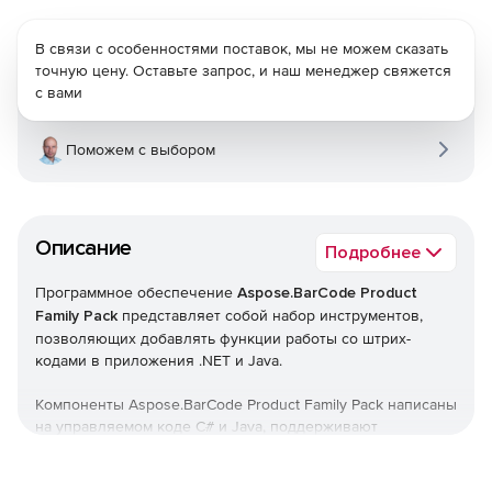
В связи с особенностями поставок, мы не можем сказать
точную цену. Оставьте запрос, и наш менеджер свяжется
с вами
Поможем с выбором
Описание
Подробнее
Программное обеспечение
Aspose.BarCode Product
Family Pack
представляет собой набор инструментов,
позволяющих добавлять функции работы со штрих-
кодами в приложения .NET и Java.
Компоненты Aspose.BarCode Product Family Pack написаны
на управляемом коде C# и Java, поддерживают
рендеринг штрих-кодов в Microsoft SQL Server 2000,
2005 и 2008 Reporting Services и позволяют отображать