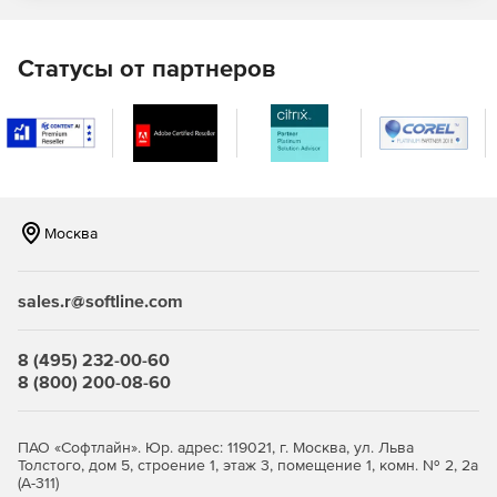
EAN13.
EAN8.
Статусы от партнеров
UPCA.
UPCE.
BooklandEAN.
Москва
Interleaved2of5.
Standard2of5.
sales.r@softline.com
MSI.
8 (495) 232-00-60
Code11.
8 (800) 200-08-60
Codabar.
ПАО «Софтлайн». Юр. адрес: 119021, г. Москва, ул. Льва
EAN14(SCC14).
Толстого, дом 5, строение 1, этаж 3, помещение 1, комн. № 2, 2а
(А-311)