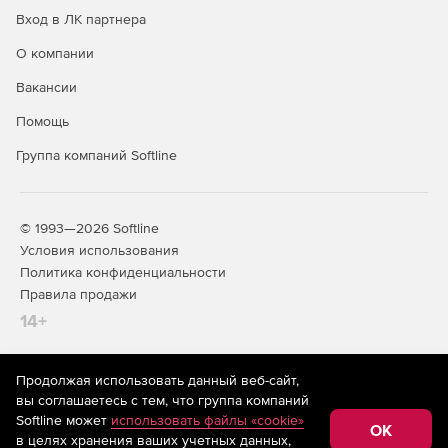
Вход в ЛК партнера
О компании
2D штрих-коды включают:
Вакансии
Помощь
Группа компаний Softline
PDF417.
© 1993—2026 Softline
MacroPDF417.
Условия использования
Политика конфиденциальности
DataMatrix.
Правила продажи
14+
Aztec.
QR.
Продолжая использовать данный веб-сайт,
На информационном ресурсе store.softline.ru применяются
вы соглашаетесь с тем, что группа компаний
Italian Post 25.
рекомендательные технологии
(информационные технологии
Softline может
использовать файлы «cookie»
предоставления информации на основе сбора,
OK
в целях хранения ваших учетных данных,
систематизации и анализа сведений, относящихся к