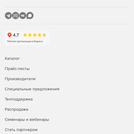
SSCC18.
ITF14.
Matrix.
PZN.
Code128.
Каталог
EAN128.
Прайс-листы
Code39.
Производители
Code39 Standard.
Специальные предложения
Code93 Extended.
Техподдержка
Распродажа
Code93 Standard.
Семинары и вебинары
IATA 2.
Стать партнером