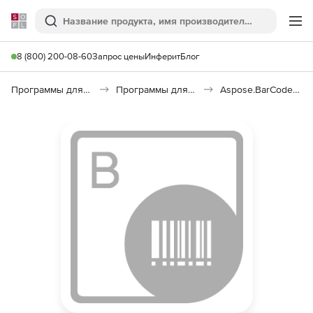
Softline
Поиск
Ме
8 (800) 200-08-60
Запрос цены
Инферит
Блог
Программы для программирования
Программы для разработки ПО
Aspose.BarCode Product Family Pack