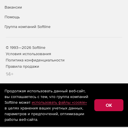
Вакансии
Помощь
Группа компаний Softline
© 1993—2026 Softline
Условия использования
Политика конфиденциальности
Правила продажи
14+
Продолжая использовать данный веб-сайт,
На информационном ресурсе store.softline.ru применяются
вы соглашаетесь с тем, что группа компаний
рекомендательные технологии
(информационные технологии
Softline может
использовать файлы «cookie»
предоставления информации на основе сбора,
OK
в целях хранения ваших учетных данных,
систематизации и анализа сведений, относящихся к
предпочтениям пользователей сети «Интернет»,
параметров и предпочтений, оптимизации
находящихся на территории Российской Федерации)
работы веб-сайта.