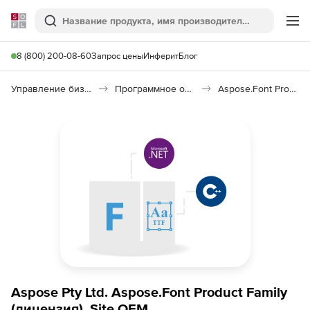
Softline
Поиск
Ме
8 (800) 200-08-60
Запрос цены
Инферит
Блог
Управление бизнесом, CRM/ERP
Программное обеспечение для работы с документами
Aspose.Font Product Family
Aspose Pty Ltd. Aspose.Font Product Family
(лицензия), Site OEM