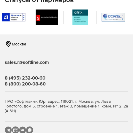
Основные возможности:
Легко загружать, извлекать и сохранять различные
форматы шрифтов.
Загрузка шрифтовых документов с диска.
Москва
Сохранение обновленных файлов шрифтов на диск.
Извлечение встроенной информации о
sales.r@softline.com
лицензировании
Отрисовка текста с использованием глифов шрифта.
8 (495) 232-00-60
8 (800) 200-08-60
Возможность читать информацию о символах и
показателях.
ПАО «Софтлайн». Юр. адрес: 119021, г. Москва, ул. Льва
Обнаружение латинских символов в шрифтах.
Толстого, дом 5, строение 1, этаж 3, помещение 1, комн. № 2, 2а
(А-311)