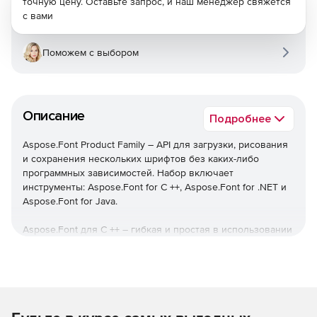
точную цену. Оставьте запрос, и наш менеджер свяжется
с вами
Поможем с выбором
Описание
Подробнее
Aspose.Font Product Family – API для загрузки, рисования
и сохранения нескольких шрифтов без каких-либо
программных зависимостей. Набор включает
инструменты: Aspose.Font for C ++, Aspose.Font for .NET и
Aspose.Font for Java.
Aspose.Font для C ++ – гибкая и простая в использовании
библиотека для работы с разными форматами
шрифтов. API поддерживает несколько форматов
шрифтов, таких как TrueType, OpenType, CFF и
Type1. Кроме того, инструмент может читать различные
шрифты из файлов, а также из потока, предоставлять
информацию о структурах данных вместе с любым