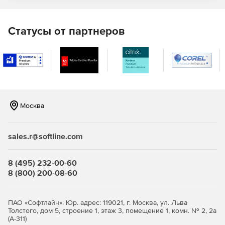
файлов MSG, EML и PST и/или удаления файловых
вложений и получателей сообщений, обновления
темы, тела и других свойств MSG-файлов.
Статусы от партнеров
Aspose.Email for SharePoint
– это компонент для
конвертации сообщений электронной почты,
синхронизации файлов и электронных писем внутри
библиотеки документов Microsoft SharePoint и
пользовательского списка электронной почты.
Москва
sales.r@softline.com
8 (495) 232-00-60
8 (800) 200-08-60
ПАО «Софтлайн». Юр. адрес: 119021, г. Москва, ул. Льва
Толстого, дом 5, строение 1, этаж 3, помещение 1, комн. № 2, 2а
(А-311)