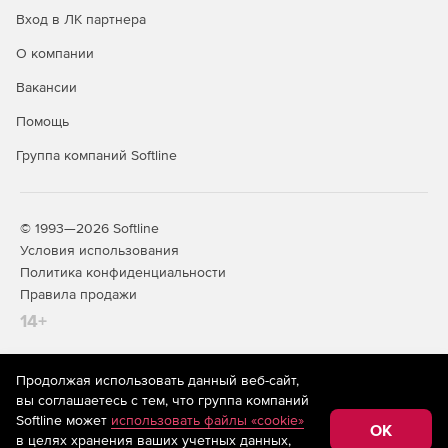
Вход в ЛК партнера
О компании
Вакансии
Помощь
Группа компаний Softline
© 1993—2026 Softline
Условия использования
Политика конфиденциальности
Правила продажи
14+
Продолжая использовать данный веб-сайт,
На информационном ресурсе store.softline.ru применяются
вы соглашаетесь с тем, что группа компаний
рекомендательные технологии
(информационные технологии
Softline может
использовать файлы «cookie»
предоставления информации на основе сбора,
OK
в целях хранения ваших учетных данных,
систематизации и анализа сведений, относящихся к