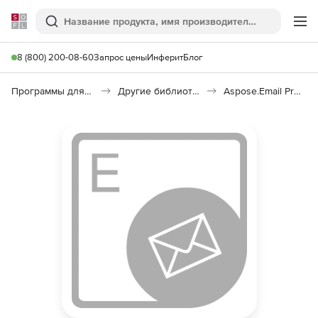
Softline
Поиск
Ме
8 (800) 200-08-60
Запрос цены
Инферит
Блог
Программы для программирования
Другие библиотеки
Aspose.Email Product Family