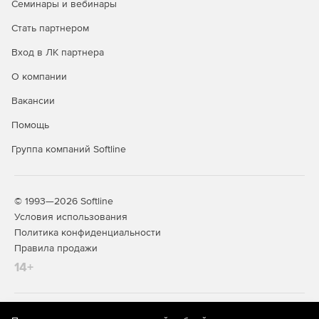
Семинары и вебинары
Стать партнером
Вход в ЛК партнера
О компании
Вакансии
Помощь
Группа компаний Softline
© 1993—2026 Softline
Условия использования
Политика конфиденциальности
Правила продажи
14+
На информационном ресурсе store.softline.ru применяются