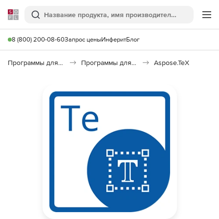
Softline
Поиск
Ме
8 (800) 200-08-60
Запрос цены
Инферит
Блог
Программы для программирования
Программы для разработки ПО
Aspose.TeX