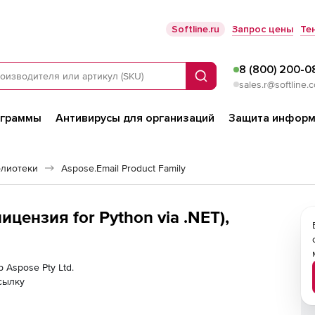
Softline.ru
Запрос цены
Те
8 (800) 200-0
Поиск
sales.r@softline.
ограммы
Антивирусы для организаций
Защита информ
блиотеки
Aspose.Email Product Family
лицензия for Python via .NET),
 Aspose Pty Ltd.
сылку