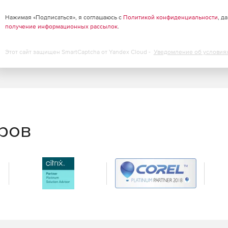
Нажимая «Подписаться», я соглашаюсь с
Политикой конфиденциальности
, д
получение информационных рассылок
.
Этот сайт защищен SmartCaptcha от Yandex Cloud -
Уведомление об условия
еров