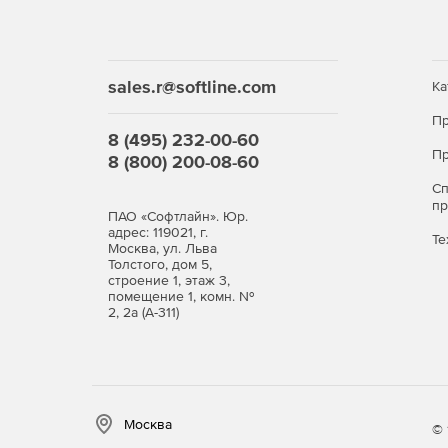
sales.r@softline.com
Ка
Пр
8 (495) 232-00-60
Пр
8 (800) 200-08-60
С
п
ПАО «Софтлайн». Юр.
адрес: 119021, г.
Те
Москва, ул. Льва
Толстого, дом 5,
строение 1, этаж 3,
помещение 1, комн. №
2, 2а (А-311)
Москва
© 