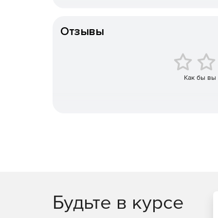
Aspose.Email for Java
– это Java-компонент,
использовать Microsoft Outlook. Продукт пр
MSG, EML и PST и/или удаления файловых в
Отзывы
тела и других свойств MSG-файлов.
Aspose.Email for SharePoint
– это компонент
синхронизации файлов и электронных писем в
пользовательского списка электронной почт
Как бы вы
Будьте в курсе