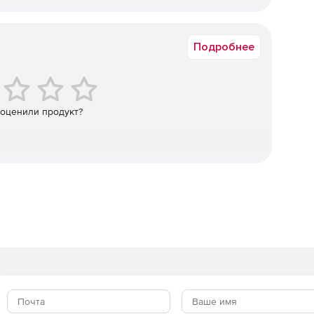
 позволяющий Java-приложениям без необходимости
едоставляет классы для чтения и обновления файлов
ложений и получателей сообщений, обновления темы,
Подробнее
 для конвертации сообщений электронной почты,
нутри библиотеки документов Microsoft SharePoint и
ы.
 оценили продукт?