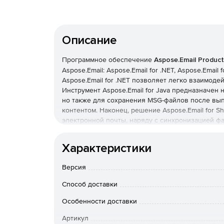
Описание
Программное обеспечение
Aspose.Email Product
Aspose.Email: Aspose.Email for .NET, Aspose.Email 
Aspose.Email for .NET позволяет легко взаимоде
Инструмент Aspose.Email for Java предназначен 
но также для сохранения MSG-файлов после вы
контентом. Наконец, решение Aspose.Email for 
электронной почты, наряду с синхронизацией ф
документов Microsoft SharePoint и пользователь
Характеристики
Состав комплекта Aspose.Email Product Family:
Версия
Aspose.Email for .NET
– это компонент, позв
Способ доставки
файлами Outlook MSG без необходимости испо
Особенности доставки
классы для чтения и обновления файлов MS
получателей сообщений, обновления темы, т
Артикул