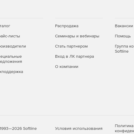
талог
Распродажа
Вакансии
айс-листы
Семинары и вебинары
Помощь
оизводители
Стать партнером
Группа к
Softline
пециальные
Вход в ЛК партнера
редложения
О компании
хподдержка
Политика
Условия использования
1993—2026 Softline
конфиден