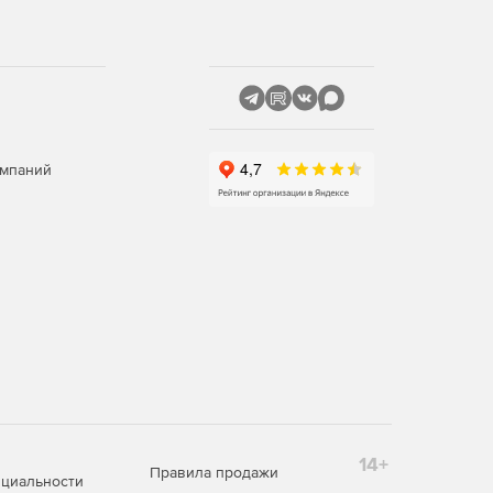
омпаний
14+
Правила продажи
циальности