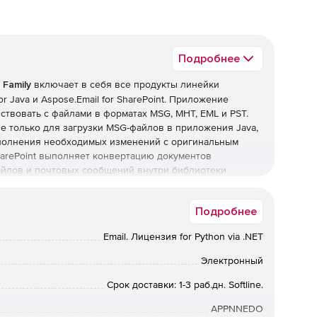
Подробнее
 Family
включает в себя все продукты линейки
for Java и Aspose.Email for SharePoint. Приложение
йствовать с файлами в форматах MSG, MHT, EML и PST.
не только для загрузки MSG-файлов в приложения Java,
полнения необходимых изменений с оригинальным
SharePoint выполняет конвертацию документов
айлов и почтовых сообщений внутри библиотеки
ского списка электронной почты.
Подробнее
Email. Лицензия for Python via .NET
оляющий .NET-приложениям взаимодействовать с
Электронный
льзовать Microsoft Outlook. Продукт предоставляет
G, EML и PST и/или удаления файловых вложений и
Срок доставки: 1-3 раб.дн. Softline.
ела и других свойств MSG-файлов.
APPNNEDO