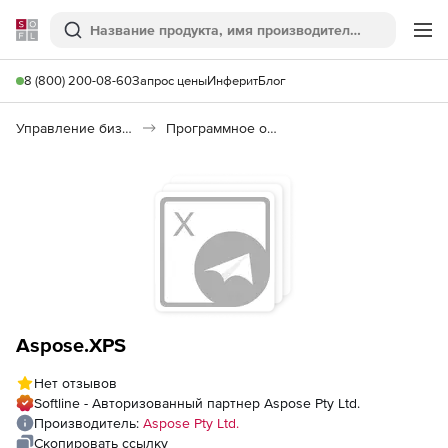
Softline
Поиск
Ме
8 (800) 200-08-60
Запрос цены
Инферит
Блог
Управление бизнесом, CRM/ERP
Программное обеспечение для работы с документами
Aspose.XPS
Нет отзывов
Softline - Авторизованный партнер Aspose Pty Ltd.
Производитель:
Aspose Pty Ltd.
Скопировать ссылку