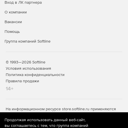
Вход в ЛК партнера
О компании
Вакансии
Помощь
Группа компаний Softline
© 1993—2026 Softline
Условия использования
Политика конфиденциальности
Правила продажи
14+
На информационном ресурсе store.softline.ru применяются
рекомендательные технологии
(информационные технологии
предоставления информации на основе сбора,
Продолжая использовать данный веб-сайт,
систематизации и анализа сведений, относящихся к
вы соглашаетесь с тем, что группа компаний
предпочтениям пользователей сети «Интернет»,