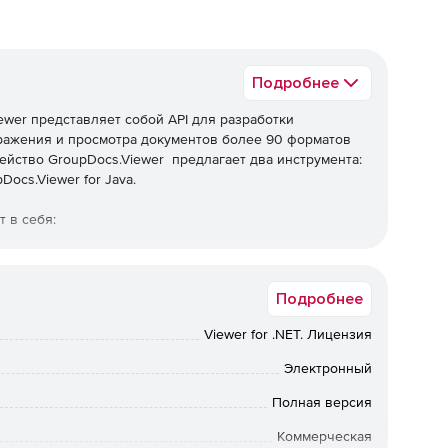
Подробнее
wer представляет собой API для разработки
бражения и просмотра документов более 90 форматов
ейство GroupDocs.Viewer предлагает два инструмента:
Docs.Viewer for Java.
 в себя:
ный .NET API для Windows Forms, ASP.NET, WPF, WCF и
rk. Решение предлагает высококачественный рендеринг
Подробнее
, диаграмм, графики, вложений к электронным письмам,
ь визуализировать весь документ или частично,
Viewer for .NET. Лицензия
ой документа, с аннотациями или комментариями или без
Электронный
Полная версия
ный Java API для настольных компьютеров, веб-
a SE или EE. Продукт используется для создания
Коммерческая
рые изначально обрабатывают документы и преобразуют