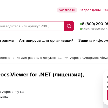
Softline.ru
Запрос цены
Те
8 (800) 200-0
Поиск
sales.r@softline.
ограммы
Антивирусы для организаций
Защита информ
Программное обеспечение для работы с документами
Aspose GroupDocs.View
ocs.Viewer for .NET (лицензия),
 Aspose Pty Ltd.
сылку