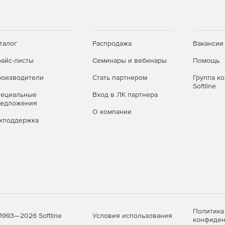
талог
Распродажа
Вакансии
айс-листы
Семинары и вебинары
Помощь
оизводители
Стать партнером
Группа к
Softline
пециальные
Вход в ЛК партнера
редложения
О компании
хподдержка
Политика
Условия использования
1993—2026 Softline
конфиден