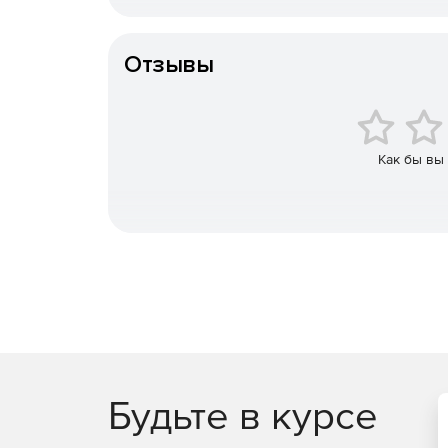
их в SVG + HTML + CSS и во множество друг
Конечный пользователь
for Java также может отображать файлы, з
отображать определенные страницы, опреде
Отзывы
даже отдельный слой документа в таких форм
Как бы вы
Будьте в курсе