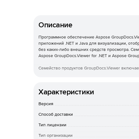
Описание
Программное обеспечение Aspose GroupDocs.Vie
приложений .NET и Java для визуализации, ото
без каких-либо внешних средств просмотра. Сем
Aspose GroupDocs.Viewer for .NET и Aspose Group
Семейство продуктов GroupDocs.Viewer включает
Aspose GroupDocs.Viewer for .NET – собствен
других приложений на основе .NET Framewo
Характеристики
документов, изображений, текстовых файлов
файлов PDF и т. д. Продукт дает возможност
Версия
отдельные страницы / ячейки, отдельный сл
них.
Способ доставки
Тип лицензии
Aspose GroupDocs.Viewer for Java – собствен
приложений и других приложений на базе Jav
Тип организации
надежных приложений на основе Java, кото