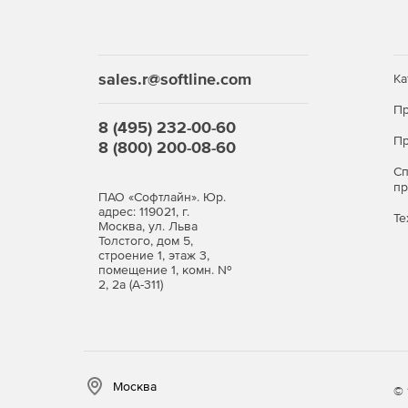
sales.r@softline.com
Ка
Пр
8 (495) 232-00-60
Пр
8 (800) 200-08-60
С
п
ПАО «Софтлайн». Юр.
адрес: 119021, г.
Те
Москва, ул. Льва
Толстого, дом 5,
строение 1, этаж 3,
помещение 1, комн. №
2, 2а (А-311)
Москва
© 