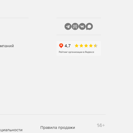
омпаний
14+
Правила продажи
циальности