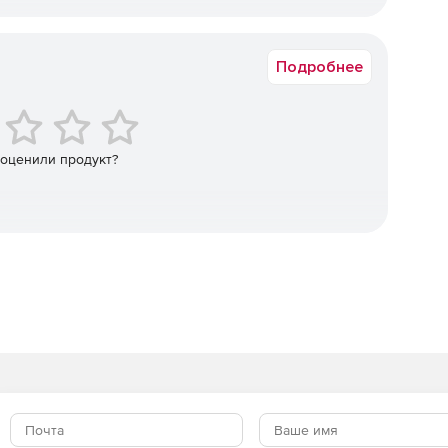
их поддерживаемых форматов. Aspose GroupDocs.Viewer
Физлицо, Юрлицо
ащищенные паролем. С помощью программы можно
ленный диапазон ячеек в электронной таблице или
Подробнее
атах, как PDF и CAD.
 оценили продукт?