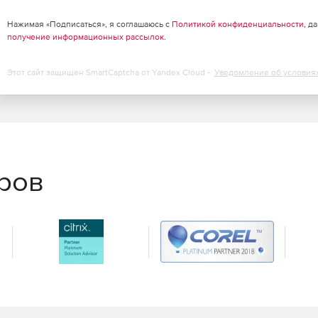
Нажимая «Подписаться», я соглашаюсь с
Политикой конфиденциальности
, д
получение информационных рассылок
.
Этот сайт защищен SmartCaptcha от Yandex Cloud -
Уведомление об условия
еров