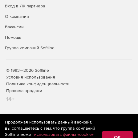
Вход в ЛК партнера
О компании
Вакансии
Помощь
Группа компаний Softline
© 1993—2026 Softline
Условия использования
Политика конфиденциальности
Правила продажи
14+
На информационном ресурсе store.softline.ru применяются
Продолжая использовать данный веб-сайт,
рекомендательные технологии
(информационные технологии
вы соглашаетесь с тем, что группа компаний
предоставления информации на основе сбора,
Softline может
использовать файлы «cookie»
систематизации и анализа сведений, относящихся к
OK