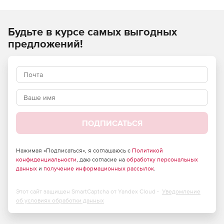
основе которых лежит Java SE или EE.
GroupDocs.Annotation for .NET предназначен для Windows
Будьте в курсе самых выгодных
Forms, ASP.NET, WPF, WCF или для любого другого типа
предложений!
приложения, базирующегося на .NET Framework 2.0 или
новее.
ПОДПИСАТЬСЯ
Нажимая «Подписаться», я соглашаюсь с
Политикой
конфиденциальности
, даю согласие на
обработку персональных
данных
и
получение информационных рассылок
.
Этот сайт защищен SmartCaptcha от Yandex Cloud -
Уведомление
об условиях обработки данных