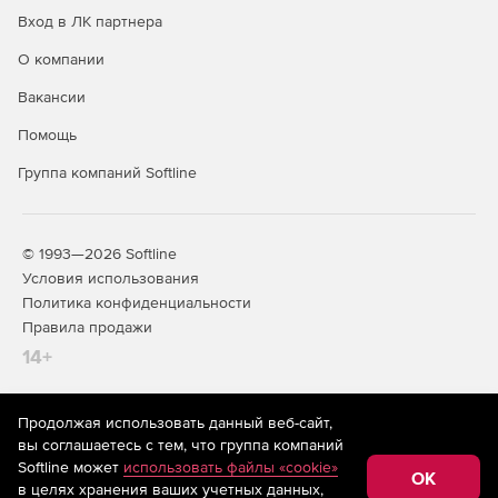
Вход в ЛК партнера
О компании
Вакансии
Помощь
Группа компаний Softline
© 1993—2026 Softline
Условия использования
Политика конфиденциальности
Правила продажи
14+
Продолжая использовать данный веб-сайт,
На информационном ресурсе store.softline.ru применяются
вы соглашаетесь с тем, что группа компаний
рекомендательные технологии
(информационные технологии
Softline может
использовать файлы «cookie»
предоставления информации на основе сбора,
OK
в целях хранения ваших учетных данных,
систематизации и анализа сведений, относящихся к