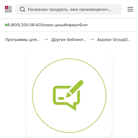
Softline
Поиск
Ме
8 (800) 200-08-60
Запрос цены
Инферит
Блог
Программы для программирования
Другие библиотеки
Aspose GroupDocs.Annotation Product Family