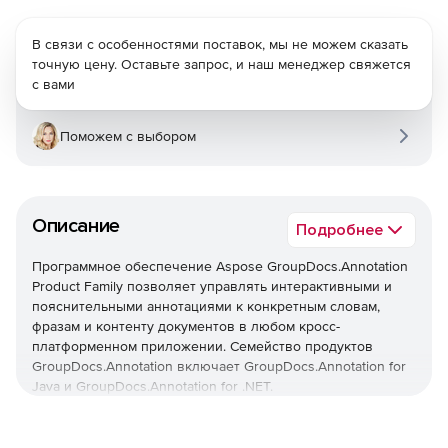
В связи с особенностями поставок, мы не можем сказать
точную цену. Оставьте запрос, и наш менеджер свяжется
с вами
Поможем с выбором
Описание
Подробнее
Программное обеспечение Aspose GroupDocs.Annotation
Product Family позволяет управлять интерактивными и
пояснительными аннотациями к конкретным словам,
фразам и контенту документов в любом кросс-
платформенном приложении. Семейство продуктов
GroupDocs.Annotation включает GroupDocs.Annotation for
Java и GroupDocs.Annotation for .NET.
GroupDocs.Annotation for Java – набор нативных Java API
для настольных, web или любых других приложений, в