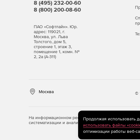
8 (495) 232-00-60
Пр
8 (800) 200-08-60
С
п
ПАО «Софтлайн». Юр.
адрес: 119021, г.
Те
Москва, ул. Льва
Толстого, дом 5,
строение 1, этаж 3,
помещение 1, комн. №
2, 2а (А-311)
Москва
© 
На информационном ресурсе store.softline.ru примен
Продолжая использовать дан
систематизации и анализа сведений, относящихся к 
использовать файлы «cooki
оптимизации работы веб-са