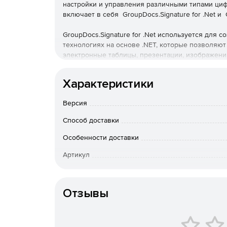
настройки и управления различными типами циф
включает в себя GroupDocs.Signature for .Net и G
GroupDocs.Signature for .Net используется для с
технологиях на основе .NET, которые позволяю
электронные таблицы, презентации, изображени
типов, таких как текст, изображение, штрих-код,
файлов. С помощью GroupDocs.Signature for .Ne
Характеристики
из системы или найти существующие подписи с 
Версия
GroupDocs.Signature for Java – API помогает раз
защищать цифровые документы поддерживаемых
Способ доставки
подписями различных типов, такими как изображ
метаданные. Деловые документы, презентации, 
Особенности доставки
иметь цифровую подпись, при этом свойства под
Артикул
выравнивание и многое другое. С помощью Group
зарегистрированные сертификаты из системы и
расширенного поиска.
Отзывы