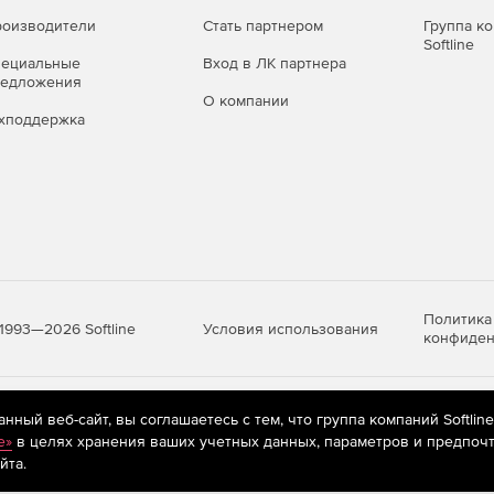
оизводители
Стать партнером
Группа к
Softline
пециальные
Вход в ЛК партнера
редложения
О компании
хподдержка
Политика
Условия использования
1993—2026 Softline
конфиден
яются
рекомендательные технологии
(информационные технологии п
ный веб-сайт, вы соглашаетесь с тем, что группа компаний Softlin
предпочтениям пользователей сети «Интернет», находящихся на те
e»
в целях хранения ваших учетных данных, параметров и предпочт
йта.