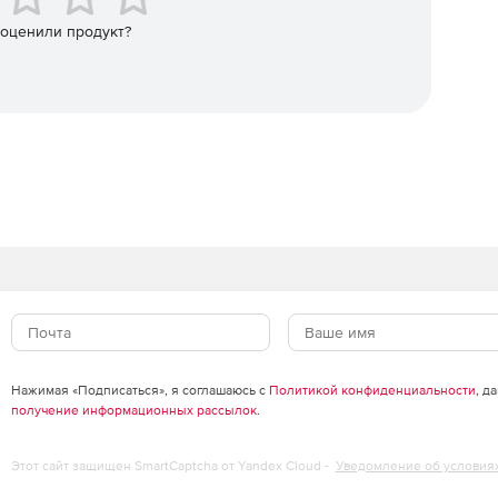
 оценили продукт?
Нажимая «Подписаться», я соглашаюсь с
Политикой конфиденциальности
, д
получение информационных рассылок
.
Этот сайт защищен SmartCaptcha от Yandex Cloud -
Уведомление об условия