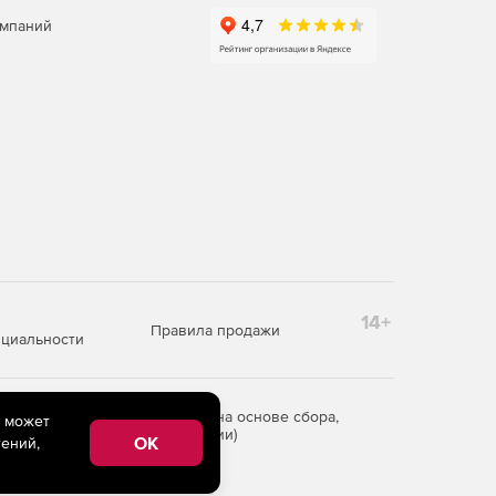
омпаний
14+
Правила продажи
циальности
редоставления информации на основе сбора,
e может
рритории Российской Федерации)
OK
ений,