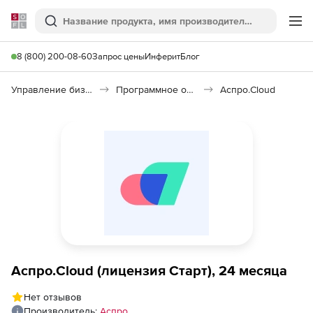
Softline
Поиск
Ме
8 (800) 200-08-60
Запрос цены
Инферит
Блог
Управление бизнесом, CRM/ERP
Программное обеспечение для управления бизнесом
Аспро.Cloud
Аспро.Cloud (лицензия Старт), 24 месяца
Нет отзывов
Производитель:
Аспро