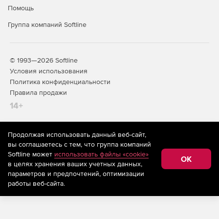
Помощь
Группа компаний Softline
© 1993—2026 Softline
Условия использования
Политика конфиденциальности
Правила продажи
14+
Продолжая использовать данный веб-сайт,
На информационном ресурсе store.softline.ru применяются
вы соглашаетесь с тем, что группа компаний
рекомендательные технологии
(информационные технологии
Softline может
использовать файлы «cookie»
предоставления информации на основе сбора,
OK
в целях хранения ваших учетных данных,
систематизации и анализа сведений, относящихся к
предпочтениям пользователей сети «Интернет»,
параметров и предпочтений, оптимизации
находящихся на территории Российской Федерации)
работы веб-сайта.