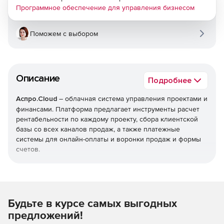
Программное обеспечение для управления бизнесом
Поможем с выбором
Описание
Подробнее
Аспро.Cloud
– облачная система управления проектами и
финансами. Платформа предлагает инструменты расчет
рентабельности по каждому проекту, сбора клиентской
базы со всех каналов продаж, а также платежные
системы для онлайн-оплаты и воронки продаж и формы
счетов.
Управление проектами
Возможность структурировать проекты, чтобы сделать
работу более наглядной. Система позволяет оперативно
Будьте в курсе самых выгодных
взаимодействовать с коллегами по любому вопросу и
предложений!
легко следить за денежным потоком. Есть готовые