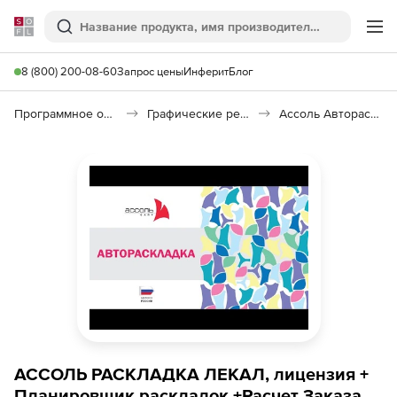
Softline
Поиск
Ме
8 (800) 200-08-60
Запрос цены
Инферит
Блог
Программное обеспечение для графики и дизайна
Графические редакторы
Ассоль Автораскладка
АССОЛЬ РАСКЛАДКА ЛЕКАЛ, лицензия +
Планировщик раскладок +Расчет Заказа