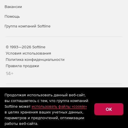
Вакансии
Помощь
Группа компаний Softline
© 1993—2026 Softline
Условия использования
Политика конфиденциальности
Правила продажи
14+
На информационном ресурсе store.softline.ru применяются
Продолжая использовать данный веб-сайт,
рекомендательные технологии
(информационные технологии
вы соглашаетесь с тем, что группа компаний
предоставления информации на основе сбора,
Softline может
использовать файлы «cookie»
систематизации и анализа сведений, относящихся к
OK
в целях хранения ваших учетных данных,
предпочтениям пользователей сети «Интернет»,
находящихся на территории Российской Федерации)
параметров и предпочтений, оптимизации
работы веб-сайта.