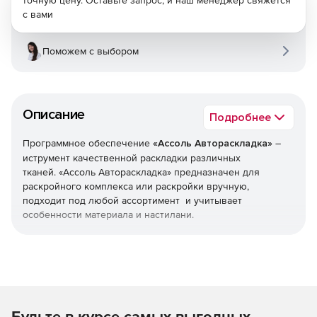
точную цену. Оставьте запрос, и наш менеджер свяжется
с вами
Поможем с выбором
Описание
Подробнее
Программное обеспечение
«Ассоль Автораскладка»
–
иструмент качественной раскладки различных
тканей. «Ассоль Автораскладка» предназначен для
раскройного комплекса или раскройки вручную,
подходит под любой ассортимент и учитывает
особенности материала и настилани.
Решение позволяет создавать секции, перестилы,
увеличивать или уменьшать допустимый зазор между
некоторыми лекалами; учитывать брак и класть
некоторые детали в определенные положения или
плотной группой; отслеживать совмещение по рисунку
Будьте в курсе самых выгодных
или добавлять окантовку некоторым деталям. Программа