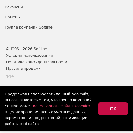
Вакансии
Помощь
Группа компаний Softline
© 1993—2026 Softline
Условия использования
Политика конфиденциальности
Правила продажи
14+
Продолжая использовать данный веб-сайт,
На информационном ресурсе store.softline.ru применяются
вы соглашаетесь с тем, что группа компаний
рекомендательные технологии
(информационные технологии
Softline может
использовать файлы «cookie»
предоставления информации на основе сбора,
OK
в целях хранения ваших учетных данных,
систематизации и анализа сведений, относящихся к
предпочтениям пользователей сети «Интернет»,
параметров и предпочтений, оптимизации
находящихся на территории Российской Федерации)
работы веб-сайта.