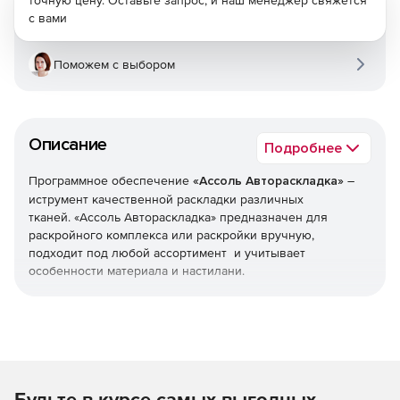
точную цену. Оставьте запрос, и наш менеджер свяжется
с вами
Поможем с выбором
Описание
Подробнее
Программное обеспечение
«Ассоль Автораскладка»
–
иструмент качественной раскладки различных
тканей. «Ассоль Автораскладка» предназначен для
раскройного комплекса или раскройки вручную,
подходит под любой ассортимент и учитывает
особенности материала и настилани.
Решение позволяет создавать секции, перестилы,
увеличивать или уменьшать допустимый зазор между
некоторыми лекалами; учитывать брак и класть
некоторые детали в определенные положения или
плотной группой; отслеживать совмещение по рисунку
Будьте в курсе самых выгодных
или добавлять окантовку некоторым деталям. Программа