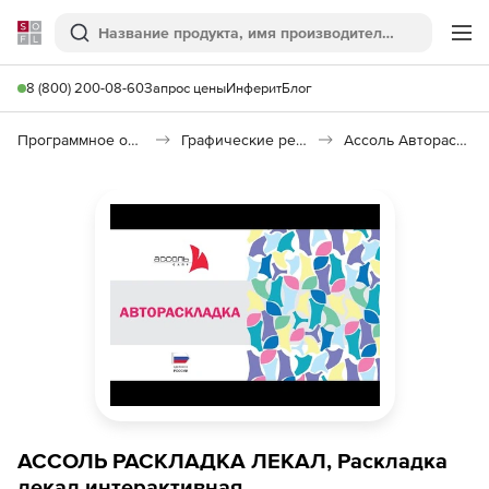
Softline
Поиск
Ме
8 (800) 200-08-60
Запрос цены
Инферит
Блог
Программное обеспечение для графики и дизайна
Графические редакторы
Ассоль Автораскладка
АССОЛЬ РАСКЛАДКА ЛЕКАЛ, Раскладка
лекал интерактивная