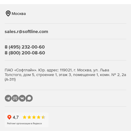
Обеспечение отказоустойчивости управления.
Москва
Автоматизация базовой установки и настройки.
sales.r@softline.com
Возможность масштабирования виртуальной
инфраструктуры и создания распределённых ЦОД с
помощью механизма Федерации.
8 (495) 232-00-60
8 (800) 200-08-60
Поддержка службы каталога FreeIPA, MS Active
Directory (через механизм доверительных отношений),
а также ALD Pro.
ПАО «Софтлайн». Юр. адрес: 119021, г. Москва, ул. Льва
Толстого, дом 5, строение 1, этаж 3, помещение 1, комн. № 2, 2а
Мандатное и дискреционное управление доступом
(А-311)
при межпроцессном и сетевом взаимодействии.
Централизованный аудит и формирование отчетов.
Мониторинг работоспособности и использования
ресурсов виртуальной инфраструктуры, а также
состояния входящих в ЦОД физических узлов.