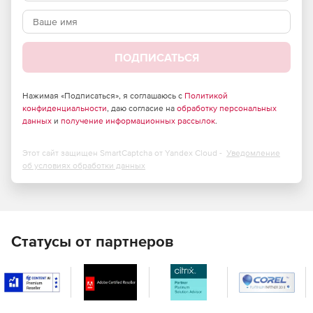
Полноценное решение для ЦОД
Функционал:
ПОДПИСАТЬСЯ
Создание защищенной среды виртуализации
серверов и рабочих мест архитектуры х86-64.
Нажимая «Подписаться», я соглашаюсь с
Политикой
конфиденциальности
, даю согласие на
обработку персональных
Централизованное управление из интерфейса:
данных
и
получение информационных рассылок
.
Пользователями и их группами;
Этот сайт защищен SmartCaptcha от Yandex Cloud -
Уведомление
об условиях обработки данных
Группами виртуальных машин (далее ВМ);
Серверами (узлами) в кластерах;
Кластерами, входящими в ЦОД;
Статусы от партнеров
Центром обработки данных (ЦОД);
Хранилищами;
Виртуальными сетями.