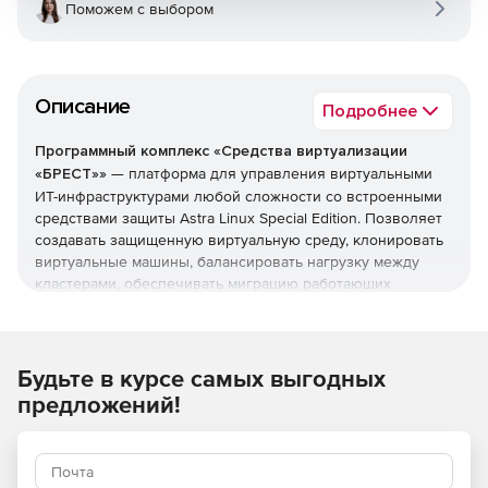
Поможем с выбором
Описание
Подробнее
Программный комплекс «Средства виртуализации
«БРЕСТ»»
— платформа для управления виртуальными
ИТ-инфраструктурами любой сложности со встроенными
средствами защиты Astra Linux Special Edition. Позволяет
создавать защищенную виртуальную среду, клонировать
виртуальные машины, балансировать нагрузку между
кластерами, обеспечивать миграцию работающих
виртуальных машин между узлами кластера и многое
другое.
Топ-3 преимуществ ПК СВ «Брест»:
Будьте в курсе самых выгодных
предложений!
Серверная и облачная виртуализация.
Поддерживает все уровни конфиденциальности.