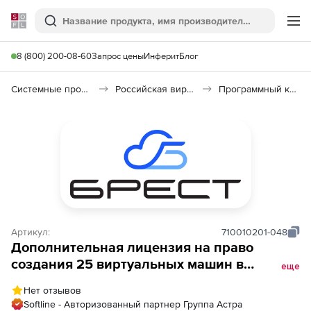
Softline
Поиск
Ме
8 (800) 200-08-60
Запрос цены
Инферит
Блог
Системные программы
Российская виртуализация (Импортозамещение)
Программный комплекс «Средства виртуализации «БРЕСТ»»
Артикул:
710010201-048
Дополнительная лицензия на право
создания 25 виртуальных машин в
еще
системе виртуализации Брест
Нет отзывов
Softline - Авторизованный партнер Группа Астра