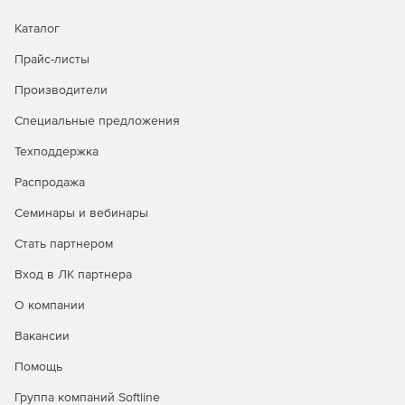
Поддержка работы с интерфейсом мониторинга и
управления аппаратной платформой IPMI 2.0.
Каталог
Создание кластеров высокой доступности (High
Прайс-листы
Availability — HA).
Производители
Миграция работающих ВМ между узлами кластера
Специальные предложения
виртуализации в ручном и автоматическом режиме
Техподдержка
Онлайн миграция дисков ВМ между хранилищами.
Распродажа
Режим обслуживания хоста.
Семинары и вебинары
Автоматическое резервирование виртуальной
Стать партнером
инфраструктуры.
Вход в ЛК партнера
Автоматическое распределение нагрузки на
О компании
физические узлы (Distributed Resource Scheduler -
DRS).
Вакансии
Создание групп ВМ из шаблонов.
Помощь
Группа компаний Softline
Клонирование ВМ.