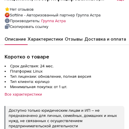
срочные), Лицензия на ПК ACM
Нет отзывов
РДЦП.10301-01 редакция Standard, на 1
Softline - Авторизованный партнер Группа Астра
управляемое устройство, способ передачи
Производитель:
Группа Астра
электронный, сроком на 24 мес., с
Скопировать ссылку
включенными обновлениями Тип 2 на 24
Описание
Характеристики
Отзывы
Доставка и оплата
мес.
Коротко о товаре
Срок действия: 24 мес.
Платформа: Linux
Тип лицензии: обновление, полная версия
Тип клиента: юрлицо
Минимальная покупка: от 1 шт.
Все характеристики
Доступно только юридическим лицам и ИП – не
предназначено для личных, семейных, домашних и иных
нужд, не связанных с осуществлением
предпринимательской деятельности