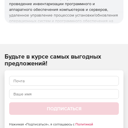
проведение инвентаризации программного и
аппаратного обеспечения компьютеров и серверов,
удаленное управление процессом установки/обновления
операционных систем и программного обеспечения на
рабочих местах и серверах, а также удаленное
администрирование компьютерами и серверами.
Инвентаризация
Будьте в курсе самых выгодных
Инвентаризация лицензий ОС Astra Linux.
предложений!
Инвентаризация аппаратной части.
Инвентаризация ПО.
Настройка правил инвентаризации данных.
Выгрузка данных инвентаризации.
ПОДПИСАТЬСЯ
Конфигурирование
Нажимая «Подписаться», я соглашаюсь с
Политикой
Настройка ПО на целевых компьютерах и серверах.