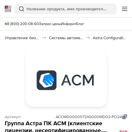
Softline
Поиск
Ме
8 (800) 200-08-60
Запрос цены
Инферит
Блог
Управление бизнесом, CRM/ERP
Системы автоматизации
Astra Configuration Manager
Артикул:
ACCM00000STDIG000MD02-PO24
Группа Астра ПК ACM (клиентские
лицензии, несертифицированные,
еще