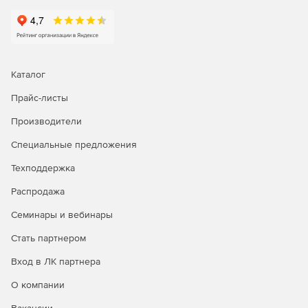
Курс будет интересен системным администраторам, как
начинающим так и тем, кто планирует переход на
операционную систему Astra Linux. В курсе
рассматривается работа с средствами виртуализации и
ПК СВ «Брест» на Astra Linux Special Edition.
Каталог
Прайс-листы
Производители
Специальные предложения
Техподдержка
Распродажа
Семинары и вебинары
Стать партнером
Вход в ЛК партнера
О компании