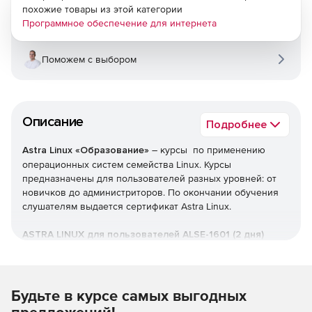
похожие товары из этой категории
Программное обеспечение для интернета
Поможем с выбором
Описание
Подробнее
Astra Linux «Образование»
– курсы по применению
операционных систем семейства Linux. Курсы
предназначены для пользователей разных уровней: от
новичков до администриторов. По окончании обучения
слушателям выдается сертификат Astra Linux.
ASTRA LINUX для пользователей ALSE-1601 (2 дня)
Курс предназначен для пользователей ОС Linux. Будет
полезен тем пользователям, кто только начал работать с
ОС Linux или кто переходит с Windows на Linux. Также,
Будьте в курсе самых выгодных
курс заинтересует тех, кто переходит с другого