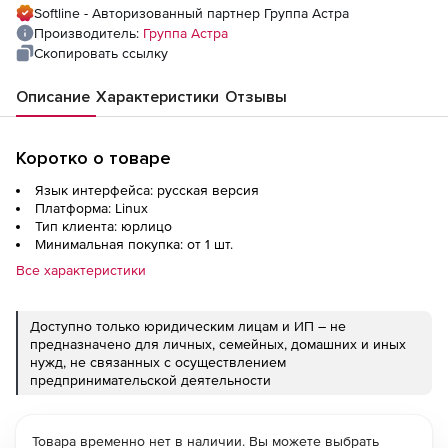
Edition 1.8 для пользователей», способ
Softline - Авторизованный партнер Группа Астра
передачи электронный, на срок действия
Производитель:
Группа Астра
исключительного права, (для дошкольных,
Скопировать ссылку
общих образовательных учреждений)
Описание
Характеристики
Отзывы
Коротко о товаре
Язык интерфейса: русская версия
Платформа: Linux
Тип клиента: юрлицо
Минимальная покупка: от 1 шт.
Все характеристики
Доступно только юридическим лицам и ИП – не
предназначено для личных, семейных, домашних и иных
нужд, не связанных с осуществлением
предпринимательской деятельности
Товара временно нет в наличии. Вы можете выбрать