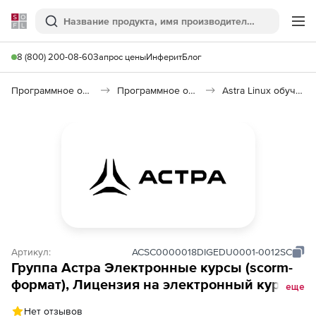
Softline
Поиск
Ме
8 (800) 200-08-60
Запрос цены
Инферит
Блог
Программное обеспечение для дистанционного обучения
Программное обеспечение для интернета
Astra Linux обучающие курсы
Артикул:
ACSC0000018DIGEDU0001-0012SC
Группа Астра Электронные курсы (scorm-
формат), Лицензия на электронный курс
еще
(scorm-формат) по «ОС Astra Linux Special
Нет отзывов