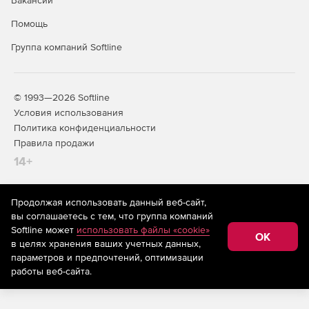
Вакансии
Помощь
Группа компаний Softline
© 1993—2026 Softline
Условия использования
Политика конфиденциальности
Правила продажи
14+
Продолжая использовать данный веб-сайт,
На информационном ресурсе store.softline.ru применяются
вы соглашаетесь с тем, что группа компаний
рекомендательные технологии
(информационные технологии
Softline может
использовать файлы «cookie»
предоставления информации на основе сбора,
OK
в целях хранения ваших учетных данных,
систематизации и анализа сведений, относящихся к
предпочтениям пользователей сети «Интернет»,
параметров и предпочтений, оптимизации
находящихся на территории Российской Федерации)
работы веб-сайта.