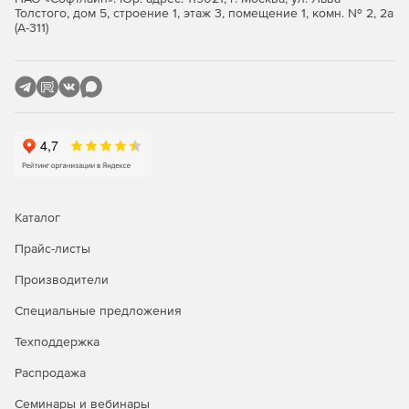
Толстого, дом 5, строение 1, этаж 3, помещение 1, комн. № 2, 2а
(А-311)
Инструменты миграции.
Вместе с ALD Pro обычно приобретают
Astra Linux Special
Edition
Каталог
Прайс-листы
Производители
Специальные предложения
Техподдержка
Распродажа
Семинары и вебинары