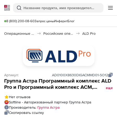
Softline
Поиск
Ме
8 (800) 200-08-60
Запрос цены
Инферит
Блог
Операционные системы
Российские операционные системы (Импортозамещение)
ALD Pro
Артикул:
AD0100X8630DIGACMMD01-SO12
Группа Астра Программный комплекс ALD
Pro и Программный комплекс ACM,
еще
клиентские лицензии, бессрочные,
Нет отзывов
Лицензия на ПК ALD Pro РДЦП.10101-01 на 1
Softline - Авторизованный партнер Группа Астра
управляемое устройство и ПК ACM
Производитель:
Группа Астра
РДЦП.10301-01 в редакции
Скопировать ссылку