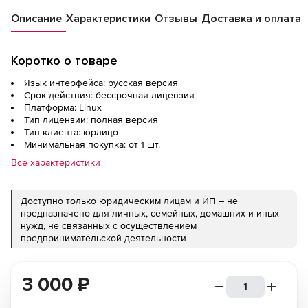
Инвентаризация, на 1 управляемое
Описание
Характеристики
Отзывы
Доставка и оплата
устройство, на срок действия
исключительного права, с
вкл.обновлениями Тип 1 на 12 мес.
Коротко о товаре
Язык интерфейса: русская версия
Срок действия: бессрочная лицензия
Платформа: Linux
Тип лицензии: полная версия
Тип клиента: юрлицо
Минимальная покупка: от 1 шт.
Все характеристики
Доступно только юридическим лицам и ИП – не
предназначено для личных, семейных, домашних и иных
нужд, не связанных с осуществлением
предпринимательской деятельности
3 000
₽