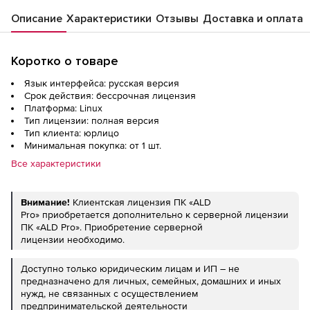
действия исключительного права, с
Описание
Характеристики
Отзывы
Доставка и оплата
включенными обновлениями Тип 2 на 12
мес.
Коротко о товаре
Язык интерфейса: русская версия
Срок действия: бессрочная лицензия
Платформа: Linux
Тип лицензии: полная версия
Тип клиента: юрлицо
Минимальная покупка: от 1 шт.
Все характеристики
Внимание!
Клиентская лицензия ПК «ALD
Pro» приобретается дополнительно к серверной лицензии
ПК «ALD Pro». Приобретение серверной
лицензии необходимо.
Доступно только юридическим лицам и ИП – не
предназначено для личных, семейных, домашних и иных
нужд, не связанных с осуществлением
предпринимательской деятельности