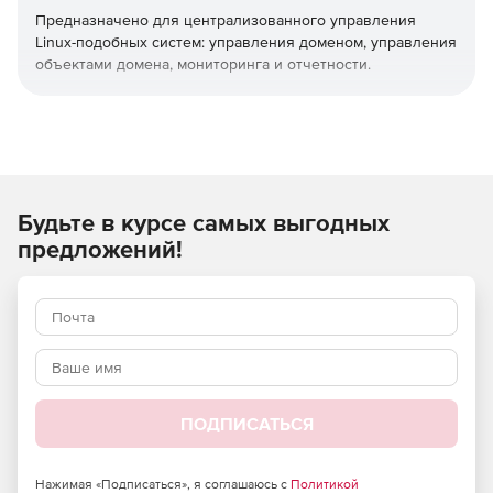
Предназначено для централизованного управления
Linux-подобных систем: управления доменом, управления
объектами домена, мониторинга и отчетности.
Автоматизирует решение задач администратора:
Установка операционной системы и программного
обеспечения по сети.
Будьте в курсе самых выгодных
Настройка параметров политик (без
программирования).
предложений!
Настройка ролей и прав доступа.
Удаленный доступ к хостам.
Функциональные возможности:
Настройка параметров домена.
ПОДПИСАТЬСЯ
Управление иерархией организационной структуры.
Нажимая «Подписаться», я соглашаюсь с
Политикой