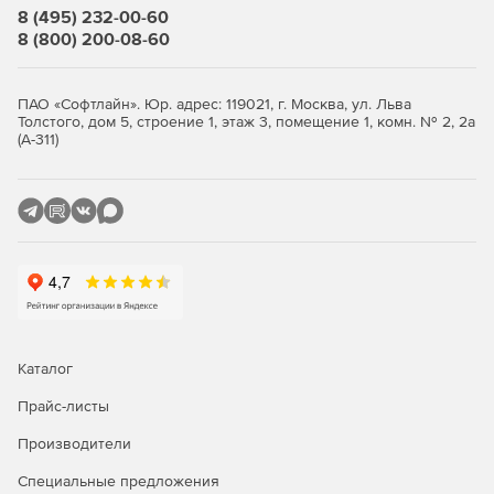
Топ-3 преимуществ:
8 (495) 232-00-60
8 (800) 200-08-60
Простой современный интерфейс.
Встроенный справочный центр.
ПАО «Софтлайн». Юр. адрес: 119021, г. Москва, ул. Льва
Толстого, дом 5, строение 1, этаж 3, помещение 1, комн. № 2, 2а
(А-311)
Инструменты миграции.
Вместе с ALD Pro обычно приобретают
Astra Linux Special
Edition
Каталог
Прайс-листы
Производители
Специальные предложения