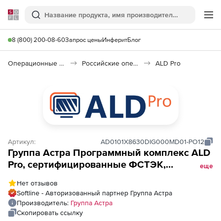
Softline
Поиск
Ме
8 (800) 200-08-60
Запрос цены
Инферит
Блог
Операционные системы
Российские операционные системы (Импортозамещение)
ALD Pro
Артикул:
AD0101X8630DIG000MD01-PO12
Группа Астра Программный комплекс ALD
Pro, сертифицированные ФСТЭК,
еще
клиентские лицензии, бессрочные,
Нет отзывов
Лицензия на ПК ALD Pro РДЦП.10101-02
Softline - Авторизованный партнер Группа Астра
(ФСТЭК) на 1 управляемое устройство,
Производитель:
Группа Астра
способ передачи электронный, на срок
Скопировать ссылку