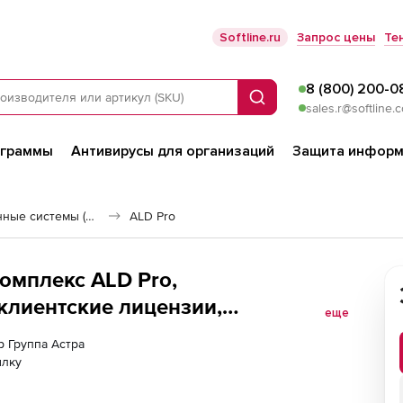
Softline.ru
Запрос цены
Те
8 (800) 200-0
Поиск
sales.r@softline.
ограммы
Антивирусы для организаций
Защита информ
Российские операционные системы (Импортозамещение)
ALD Pro
омплекс ALD Pro,
лиентские лицензии,
еще
 ALD Pro РДЦП.10101-02 (ФСТЭК)
р Группа Астра
, способ передачи электронный,
ылку
льного права, с включенными