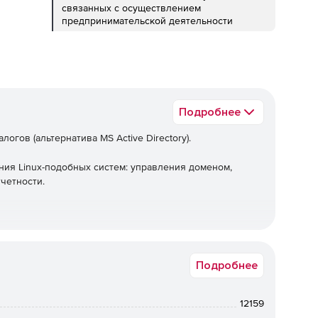
связанных с осуществлением
предпринимательской деятельности
Подробнее
огов (альтернатива MS Active Directory).
ия Linux-подобных систем: управления доменом,
тчетности.
:
ного обеспечения по сети.
Подробнее
мирования).
12159