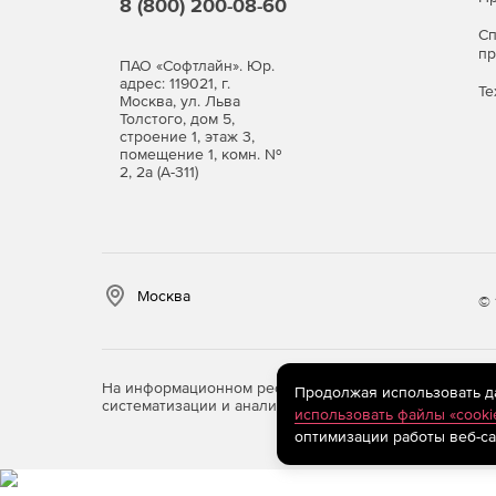
8 (800) 200-08-60
С
п
ПАО «Софтлайн». Юр.
адрес: 119021, г.
Те
Москва, ул. Льва
Толстого, дом 5,
строение 1, этаж 3,
помещение 1, комн. №
2, 2а (А-311)
Москва
© 
На информационном ресурсе store.softline.ru примен
Продолжая использовать дан
систематизации и анализа сведений, относящихся к 
использовать файлы «cooki
оптимизации работы веб-са