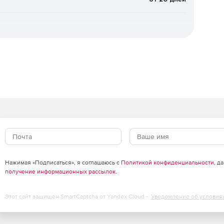
ных логов.
x Special Edition
Нажимая «Подписаться», я соглашаюсь с
Политикой конфиденциальности
, д
получение информационных рассылок
.
Этот сайт защищен SmartCaptcha от Yandex Cloud -
Уведомление об условия