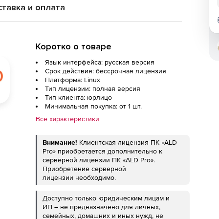
.
тавка и оплата
Коротко о товаре
Язык интерфейса: русская версия
Срок действия: бессрочная лицензия
Платформа: Linux
Тип лицензии: полная версия
Тип клиента: юрлицо
Минимальная покупка: от 1 шт.
Все характеристики
Внимание!
Клиентская лицензия ПК «ALD
Pro» приобретается дополнительно к
серверной лицензии ПК «ALD Pro».
Приобретение серверной
лицензии необходимо.
Доступно только юридическим лицам и
ИП – не предназначено для личных,
семейных, домашних и иных нужд, не