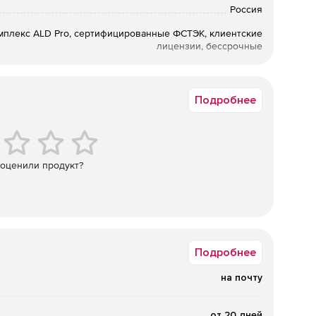
Россия
плекс ALD Pro, сертифицированные ФСТЭК, клиентские
лицензии, бессрочные
2.0
Электронный
Подробнее
уктуры.
и, пользователям и группами.
 оценили продукт?
ры и пользователей.
й системы и программного обеспечения по сети на
Подробнее
на почту
 и служб.
ателей.
от 20 дней