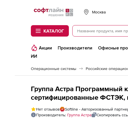
Softline
Москва
КАТАЛОГ
Акции
Производители
Офисные пр
ИИ
Операционные системы
Группа Астра Программный к
сертифицированные ФСТЭК, к
бессрочные, Лицензия на ПК
Нет отзывов
Softline - Авторизованный партне
на 1 управляемое устройство
Производитель:
Группа Астра
Скопировать сс
на срок действия исключите