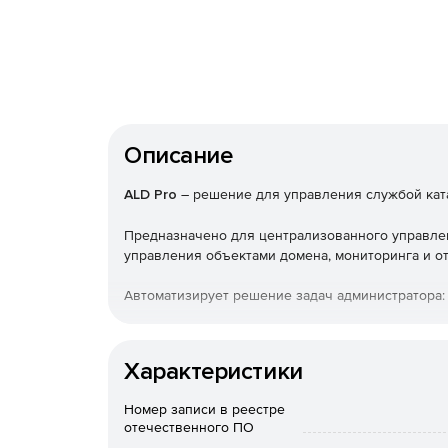
Описание
ALD Pro
– решение для управления службой катал
Предназначено для централизованного управлен
управления объектами домена, мониторинга и о
Автоматизирует решение задач администратора
Установка операционной системы и программ
Характеристики
Настройка параметров политик (без програм
Номер записи в реестре
Настройка ролей и прав доступа.
отечественного ПО