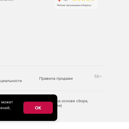
14+
Правила продажи
циальности
редоставления информации на основе сбора,
e может
рритории Российской Федерации)
OK
ений,