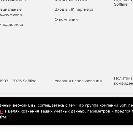
Softline
пециальные
Вход в ЛК партнера
редложения
О компании
хподдержка
Политика
Условия использования
1993—2026 Softline
конфиден
яются
рекомендательные технологии
(информационные технологии п
ный веб-сайт, вы соглашаетесь с тем, что группа компаний Softlin
предпочтениям пользователей сети «Интернет», находящихся на те
e»
в целях хранения ваших учетных данных, параметров и предпочт
йта.