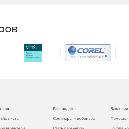
еров
талог
Распродажа
Вакансии
айс-листы
Семинары и вебинары
Помощь
оизводители
Стать партнером
Группа к