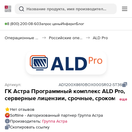
Softline
Поиск
Ме
8 (800) 200-08-60
Запрос цены
Инферит
Блог
Операционные системы
Российские операционные системы (Импортозамещение)
ALD Pro
Артикул:
AD1200Х8610BOX000SR02-ST36
ГК Астра Программный комплекс ALD Pro,
серверные лицензии, срочные, сроком на
еще
36 мес., с включенной технической
Нет отзывов
поддержкой тип Стандарт на 36 мес.
Softline - Авторизованный партнер Группа Астра
Производитель:
Группа Астра
Скопировать ссылку