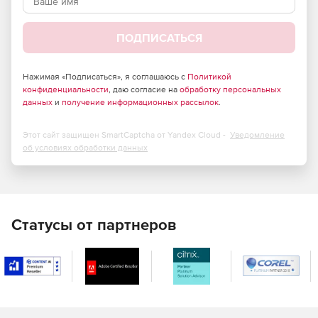
Удаленный доступ к хостам.
Функциональные возможности:
ПОДПИСАТЬСЯ
Настройка параметров домена.
Нажимая «Подписаться», я соглашаюсь с
Политикой
конфиденциальности
Управление иерархией организационной структуры.
, даю согласие на
обработку персональных
данных
и
получение информационных рассылок
.
Управление объектами домена: компьютерами,
пользователям и группами.
Этот сайт защищен SmartCaptcha от Yandex Cloud -
Уведомление
об условиях обработки данных
Применение групповых политик на компьютеры и
пользователей.
Миграция данных из MS Active Directory.
Статусы от партнеров
Автоматизированная установка операционной
системы и программного обеспечения по сети на
компьютеры в домене.
Управление и настройка системных сервисов и
служб.