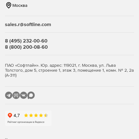
Москва
Удаленный доступ к рабочим столам пользователей.
Мониторинг состояния домена.
sales.r@softline.com
Журналирование событий и просмотр системных
логов.
8 (495) 232-00-60
8 (800) 200-08-60
Топ-3 преимуществ:
Простой современный интерфейс.
ПАО «Софтлайн». Юр. адрес: 119021, г. Москва, ул. Льва
Толстого, дом 5, строение 1, этаж 3, помещение 1, комн. № 2, 2а
(А-311)
Встроенный справочный центр.
Инструменты миграции.
Вместе с ALD Pro обычно приобретают
Astra Linux Special
Edition