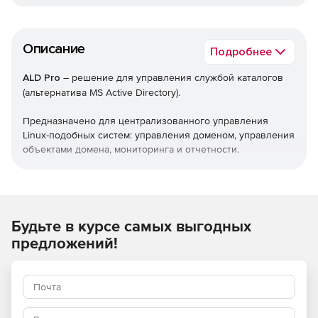
Описание
Подробнее
ALD Pro
– решение для управления службой каталогов
(альтернатива MS Active Directory).
Предназначено для централизованного управления
Linux-подобных систем: управления доменом, управления
объектами домена, мониторинга и отчетности.
Автоматизирует решение задач администратора:
Установка операционной системы и программного
обеспечения по сети.
Будьте в курсе самых выгодных
предложений!
Настройка параметров политик (без
программирования).
Настройка ролей и прав доступа.