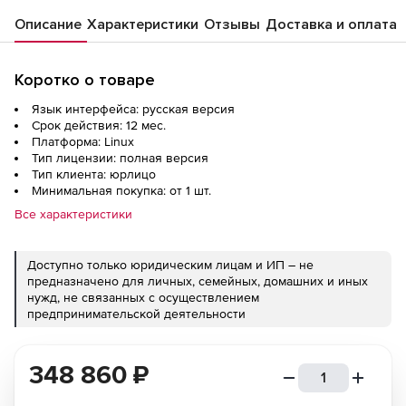
01 (ФСТЭК) для 8 серверов, на 12 мес., с
Описание
Характеристики
Отзывы
Доставка и оплата
включенными обновлениями Тип 2 на 12
мес.
Коротко о товаре
Язык интерфейса: русская версия
Срок действия: 12 мес.
Платформа: Linux
Тип лицензии: полная версия
Тип клиента: юрлицо
Минимальная покупка: от 1 шт.
Все характеристики
Доступно только юридическим лицам и ИП – не
предназначено для личных, семейных, домашних и иных
нужд, не связанных с осуществлением
предпринимательской деятельности
348 860
₽