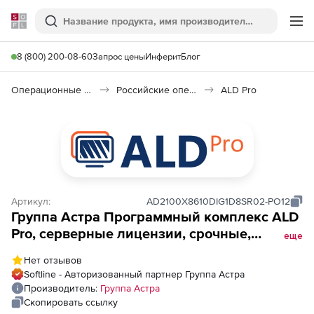
Softline
Поиск
Ме
8 (800) 200-08-60
Запрос цены
Инферит
Блог
Операционные системы
Российские операционные системы (Импортозамещение)
ALD Pro
Артикул:
AD2100X8610DIG1D8SR02-PO12
Группа Астра Программный комплекс ALD
Pro, серверные лицензии, срочные,
еще
Лицензия на ПК ALD Pro РДЦП.10101-01 на 1
Нет отзывов
контроллер домена, на 8 управляемых
Softline - Авторизованный партнер Группа Астра
устройств и ОС ALSE для 64-х разрядной
Производитель:
Группа Астра
платформы на базе п/а x86-64 РУСБ.10015-
Скопировать ссылку