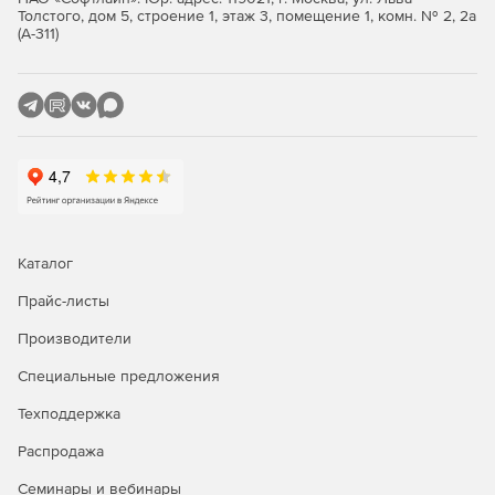
Толстого, дом 5, строение 1, этаж 3, помещение 1, комн. № 2, 2а
(А-311)
Инструменты миграции.
Вместе с ALD Pro обычно приобретают
Astra Linux Special
Edition
Каталог
Прайс-листы
Производители
Специальные предложения
Техподдержка
Распродажа
Семинары и вебинары