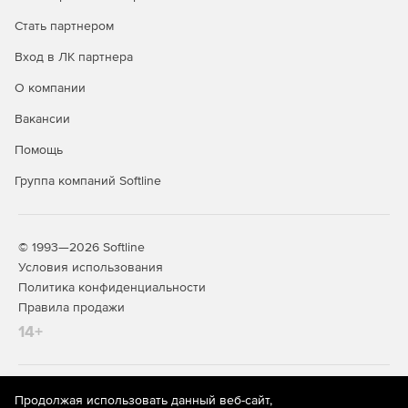
Стать партнером
Вход в ЛК партнера
О компании
Вакансии
Помощь
Группа компаний Softline
© 1993—2026 Softline
Условия использования
Политика конфиденциальности
Правила продажи
14+
На информационном ресурсе store.softline.ru применяются
Продолжая использовать данный веб-сайт,