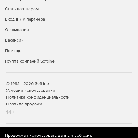
Стать партнером
Вход в ЛК партнера
О компании
Вакансии
Помощь
Группа компаний Softline
© 1993—2026 Softline
Условия использования
Политика конфиденциальности
Правила продажи
14+
На информационном ресурсе store.softline.ru применяются
Продолжая использовать данный веб-сайт,