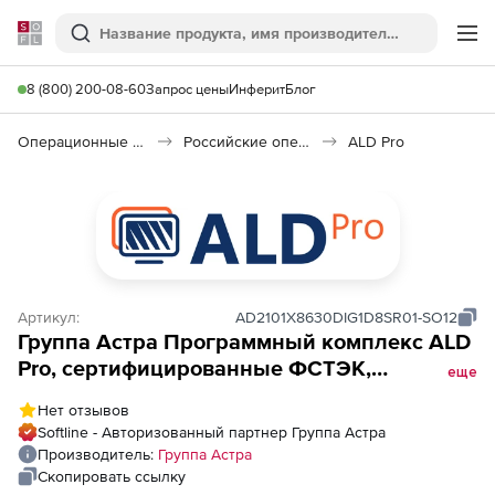
Softline
Поиск
Ме
8 (800) 200-08-60
Запрос цены
Инферит
Блог
Операционные системы
Российские операционные системы (Импортозамещение)
ALD Pro
Артикул:
AD2101X8630DIG1D8SR01-SO12
Группа Астра Программный комплекс ALD
Pro, сертифицированные ФСТЭК,
еще
серверные лицензии, бессрочные,
Нет отзывов
Лицензия на ПК ALD Pro РДЦП.10101-02
Softline - Авторизованный партнер Группа Астра
(ФСТЭК) на 1 контроллер домена, на 8
Производитель:
Группа Астра
управляемых устройств и ОС СН «Astra
Скопировать ссылку