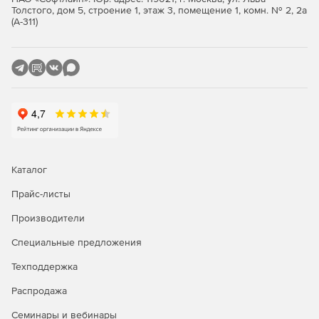
Толстого, дом 5, строение 1, этаж 3, помещение 1, комн. № 2, 2а
(А-311)
Инструменты миграции.
Вместе с ALD Pro обычно приобретают
Astra Linux Special
Edition
Каталог
Прайс-листы
Производители
Специальные предложения
Техподдержка
Распродажа
Семинары и вебинары