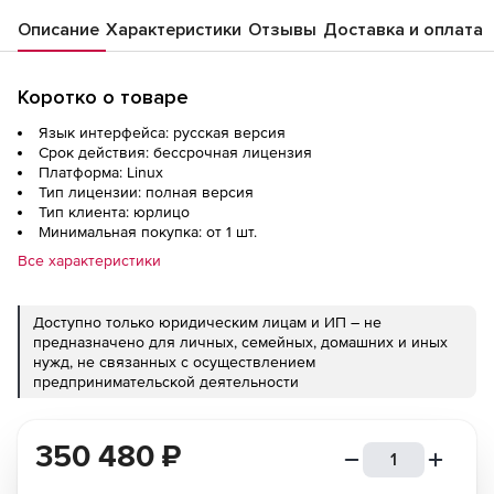
Linux Special Edition», x86-64 РУСБ.10015-01
Описание
Характеристики
Отзывы
Доставка и оплата
(ФСТЭК) для 8 серверов, электронный, на
срок действия искл.права, с
вкл.обновлениями Тип 1 на 12 мес
Коротко о товаре
Язык интерфейса: русская версия
Срок действия: бессрочная лицензия
Платформа: Linux
Тип лицензии: полная версия
Тип клиента: юрлицо
Минимальная покупка: от 1 шт.
Все характеристики
Доступно только юридическим лицам и ИП – не
предназначено для личных, семейных, домашних и иных
нужд, не связанных с осуществлением
предпринимательской деятельности
350 480
₽