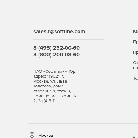
Создание кластеров высокой доступности (High
Миграция работающих ВМ между узлами клас
режиме
sales.r@softline.com
Ка
Онлайн миграция дисков ВМ между хранили
Пр
8 (495) 232-00-60
Режим обслуживания хоста.
Пр
8 (800) 200-08-60
Автоматическое резервирование виртуально
С
п
ПАО «Софтлайн». Юр.
Автоматическое распределение нагрузки на фи
адрес: 119021, г.
Те
Москва, ул. Льва
Толстого, дом 5,
Создание групп ВМ из шаблонов.
строение 1, этаж 3,
помещение 1, комн. №
2, 2а (А-311)
Клонирование ВМ.
Управление параметрами ВМ во время их ра
Автостарт ВМ.
Москва
© 