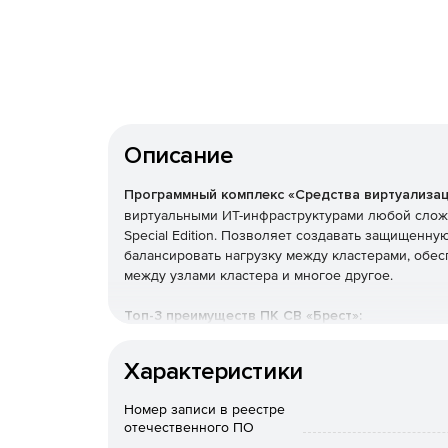
Описание
Программный комплекс «Средства виртуализа
виртуальными ИТ-инфраструктурами любой сложн
Special Edition. Позволяет создавать защищенн
балансировать нагрузку между кластерами, обе
между узлами кластера и многое другое.
Топ-3 преимуществ ПК СВ «Брест»:
Серверная и облачная виртуализация.
Характеристики
Поддерживает все уровни конфиденциальнос
Номер записи в реестре
отечественного ПО
Полноценное решение для ЦОД