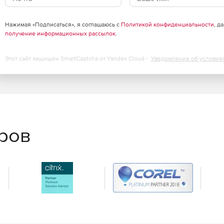
я.
Нажимая «Подписаться», я соглашаюсь с
Политикой конфиденциальности
, д
получение информационных рассылок
.
ки.
Этот сайт защищен SmartCaptcha от Yandex Cloud -
Уведомление об условия
инфраструктуры и создания распределённых ЦОД с
ve Directory (через механизм доверительных отношений),
еров
тупом при межпроцессном и сетевом взаимодействии.
четов.
ния ресурсов виртуальной инфраструктуры, а также
в.
а и управления аппаратной платформой IPMI 2.0.