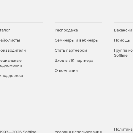
 Availability — HA).
тера виртуализации в ручном и автоматическом
талог
Распродажа
Вакансии
щами.
айс-листы
Семинары и вебинары
Помощь
оизводители
Стать партнером
Группа к
Softline
й инфраструктуры.
пециальные
Вход в ЛК партнера
редложения
О компании
зические узлы (Distributed Resource Scheduler - DRS).
хподдержка
боты.
Политика
Условия использования
1993—2026 Softline