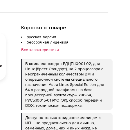
е процессорной архитектуры x86-
пособ передачи BOX, для сервера,
люченной технической
Коротко о товаре
анная на 36 мес. (для обра
русская версия
бессрочная лицензия
Все характеристики
В комплект входят: РДЦП.10001-02, для
Linux (Брест Стандарт), на 2 процессора с
неограниченным количеством ВМ и
операционной системы специального
назначения Astra Linux Special Edition для
64-х разрядной платформы на базе
процессорной архитектуры x86-64,
РУСБ.10015-01 (ФСТЭК), способ передачи
BOX, техническая поддержка.
Доступно только юридическим лицам и
ИП – не предназначено для личных,
семейных, домашних и иных нужд, не