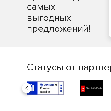
самых
Обеспечение отказоустойчивости управлени
выгодных
Автоматизация базовой установки и настрой
предложений!
Возможность масштабирования виртуальной 
помощью механизма Федерации.
Поддержка службы каталога FreeIPA, MS Acti
а также ALD Pro.
Статусы от партн
Мандатное и дискреционное управление дос
Централизованный аудит и формирование от
Мониторинг работоспособности и использова
Назад
состояния входящих в ЦОД физических узло
Поддержка работы с интерфейсом мониторинг