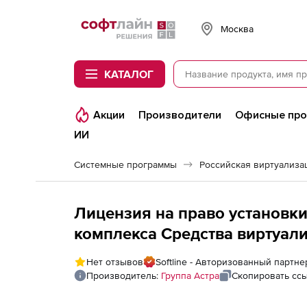
Softline
Москва
КАТАЛОГ
Акции
Производители
Офисные пр
ИИ
Системные программы
Лицензия на право установк
комплекса Средства виртуали
Linux (Брест Стандарт), спос
Нет отзывов
Softline - Авторизованный партне
с неограниченным количест
Производитель:
Группа Астра
Скопировать сс
специального назначения Astra