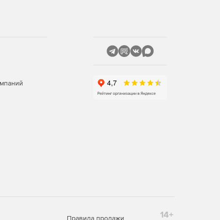
омпаний
14+
Правила продажи