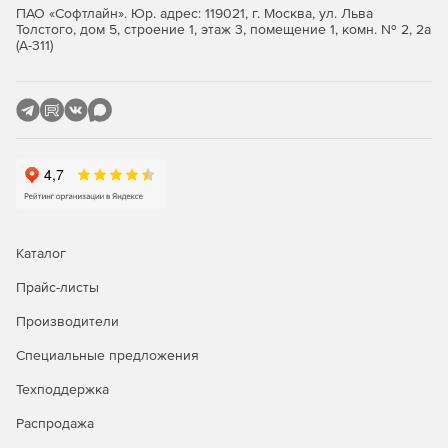
а также ALD Pro.
ПАО «Софтлайн». Юр. адрес: 119021, г. Москва, ул. Льва
Толстого, дом 5, строение 1, этаж 3, помещение 1, комн. № 2, 2а
Мандатное и дискреционное управление доступом
(А-311)
при межпроцессном и сетевом взаимодействии.
Централизованный аудит и формирование отчетов.
Мониторинг работоспособности и использования
ресурсов виртуальной инфраструктуры, а также
состояния входящих в ЦОД физических узлов.
Поддержка работы с интерфейсом мониторинга и
управления аппаратной платформой IPMI 2.0.
Каталог
Создание кластеров высокой доступности (High
Прайс-листы
Availability — HA).
Производители
Миграция работающих ВМ между узлами кластера
Специальные предложения
виртуализации в ручном и автоматическом режиме
Техподдержка
Онлайн миграция дисков ВМ между хранилищами.
Распродажа
Режим обслуживания хоста.