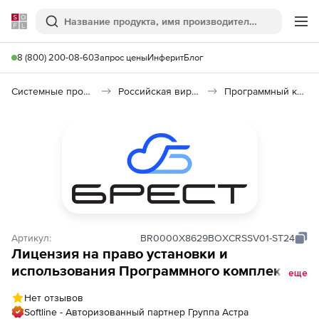
Softline
Поиск
Ме
8 (800) 200-08-60
Запрос цены
Инферит
Блог
Системные программы
Российская виртуализация (Импортозамещение)
Программный комплекс «Средства виртуализации «БРЕСТ»»
Артикул:
BR0000Х8629BOXCRSSV01-ST24
Лицензия на право установки и
использования Программного комплекса
еще
Средства виртуализации Брест,
Нет отзывов
РДЦП.10001-02, для Linux и Windows (Брест
Softline - Авторизованный партнер Группа Астра