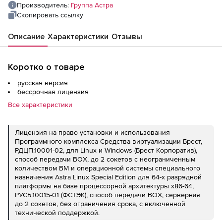
Корпоратив), способ передачи BOX, до 2
Производитель:
Группа Астра
сокетов с неограниченным количеством
Скопировать ссылку
ВМ и операционной системы
Описание
Характеристики
Отзывы
специального назначения Astra Linux
Special Edition для 64-х разрядной
платформы на базе процессорной
Коротко о товаре
архитектуры x86-64, РУСБ.10015-01
русская версия
(ФСТЭК), способ передачи BOX, серверная
бессрочная лицензия
до 2 сокетов, без ограничения срока, с
Все характеристики
включенной технической поддержкой тип
Стандарт на 24 мес
Лицензия на право установки и использования
Программного комплекса Средства виртуализации Брест,
РДЦП.10001-02, для Linux и Windows (Брест Корпоратив),
способ передачи BOX, до 2 сокетов с неограниченным
количеством ВМ и операционной системы специального
назначения Astra Linux Special Edition для 64-х разрядной
платформы на базе процессорной архитектуры x86-64,
РУСБ.10015-01 (ФСТЭК), способ передачи BOX, серверная
до 2 сокетов, без ограничения срока, с включенной
технической поддержкой.