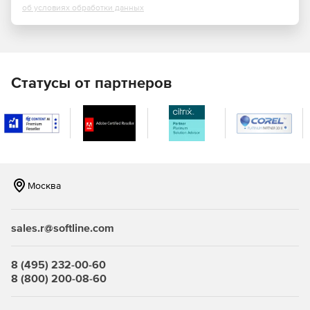
об условиях обработки данных
Группами виртуальных машин (далее ВМ);
Серверами (узлами) в кластерах;
Кластерами, входящими в ЦОД;
Статусы от партнеров
Центром обработки данных (ЦОД);
Хранилищами;
Виртуальными сетями.
Обеспечение отказоустойчивости управления.
Москва
Автоматизация базовой установки и настройки.
sales.r@softline.com
Возможность масштабирования виртуальной
инфраструктуры и создания распределённых ЦОД с
помощью механизма Федерации.
8 (495) 232-00-60
8 (800) 200-08-60
Поддержка службы каталога FreeIPA, MS Active
Directory (через механизм доверительных отношений),