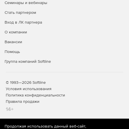
Семинары и вебинары
Автоматическое резервирование виртуальной
Стать партнером
инфраструктуры.
Вход в ЛК партнера
Автоматическое распределение нагрузки на
О компании
физические узлы (Distributed Resource Scheduler -
DRS).
Вакансии
Создание групп ВМ из шаблонов.
Помощь
Группа компаний Softline
Клонирование ВМ.
Управление параметрами ВМ во время их работы.
© 1993—2026 Softline
Автостарт ВМ.
Условия использования
Политика конфиденциальности
Режим запуска ВМ только для чтения — без внесения
Правила продажи
изменений в образы их дисков.
14+
Статус подключения к консоли ВМ.
Поддержка UEFI в ВМ.
Продолжая использовать данный веб-сайт,