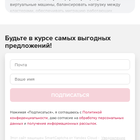
виртуальные машины, балансировать нагрузку между
кластерами, обеспечивать миграцию работающих
виртуальных машин между узлами кластера и многое
другое.
Топ-3 преимуществ ПК СВ «Брест»:
Будьте в курсе самых выгодных
предложений!
Серверная и облачная виртуализация.
Поддерживает все уровни конфиденциальности.
Полноценное решение для ЦОД
Функционал:
ПОДПИСАТЬСЯ
Создание защищенной среды виртуализации
серверов и рабочих мест архитектуры х86-64.
Нажимая «Подписаться», я соглашаюсь с
Политикой
конфиденциальности
, даю согласие на
обработку персональных
Централизованное управление из интерфейса:
данных
и
получение информационных рассылок
.
Пользователями и их группами;
Этот сайт защищен SmartCaptcha от Yandex Cloud -
Уведомление