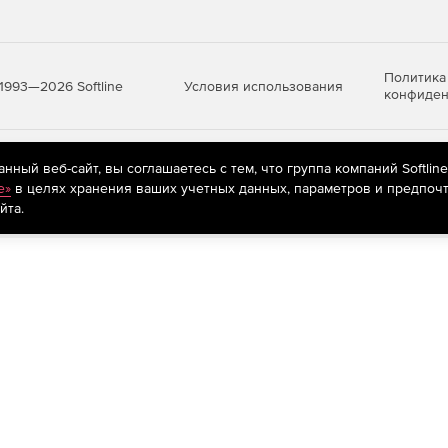
боты.
Политика
Условия использования
1993—2026 Softline
конфиден
внесения изменений в образы их дисков.
яются
рекомендательные технологии
(информационные технологии п
ный веб-сайт, вы соглашаетесь с тем, что группа компаний Softlin
предпочтениям пользователей сети «Интернет», находящихся на те
e»
в целях хранения ваших учетных данных, параметров и предпочт
йта.
опций ВМ.
ужебного и пользовательского трафика на разные
фейсов.
ого адаптера при разворачивании ВМ.