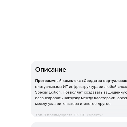
Описание
Программный комплекс «Средства виртуализа
виртуальными ИТ-инфраструктурами любой сложн
Special Edition. Позволяет создавать защищенн
балансировать нагрузку между кластерами, обе
между узлами кластера и многое другое.
Топ-3 преимуществ ПК СВ «Брест»:
Серверная и облачная виртуализация.