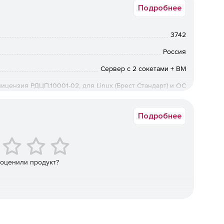
Подробнее
ти.
3742
Россия
Сервер с 2 сокетами + ВМ
ицензия РДЦП.10001-02, для Linux (Брест Стандарт) и ОС
серверов и рабочих мест архитектуры х86-64.
ecial Edition (ФСТЭК), способ передачи BOX, с включенной
техподдержкой
а:
Подробнее
Физический
 оценили продукт?