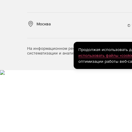
Управление параметрами ВМ во время их ра
Автостарт ВМ.
Москва
© 
Режим запуска ВМ только для чтения — без 
Статус подключения к консоли ВМ.
На информационном ресурсе store.softline.ru примен
Продолжая использовать дан
систематизации и анализа сведений, относящихся к 
использовать файлы «cooki
Поддержка UEFI в ВМ.
оптимизации работы веб-са
Механизм наследования и сохранения всех 
Функция запрета удаления работающих ВМ.
Создание нескольких сетей и разделение сл
информационные потоки, поддержка VLAN.
Поддержка псевдонимов для сетевых интер
Возможность автоматического выбора сетев