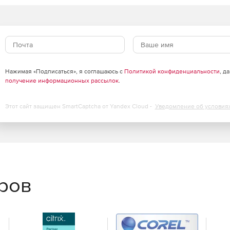
я.
Нажимая «Подписаться», я соглашаюсь с
Политикой конфиденциальности
, д
получение информационных рассылок
.
ки.
Этот сайт защищен SmartCaptcha от Yandex Cloud -
Уведомление об условия
инфраструктуры и создания распределённых ЦОД с
ve Directory (через механизм доверительных отношений),
еров
тупом при межпроцессном и сетевом взаимодействии.
четов.
ния ресурсов виртуальной инфраструктуры, а также