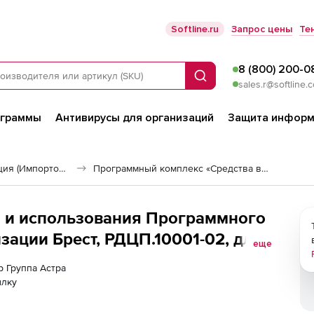
Softline.ru
Запрос цены
Те
8 (800) 200-0
Поиск
sales.r@softline.
ограммы
Антивирусы для организаций
Защита информ
Российская виртуализация (Импортозамещение)
Программный комплекс «Средства виртуализации «БРЕСТ»»
и и использования Программного
зации Брест, РДЦП.10001-02, для
еще
б передачи BOX, до 2 сокетов с
р Группа Астра
м ВМ и операционной системы
ылку
 Linux Special Edition для 64-х