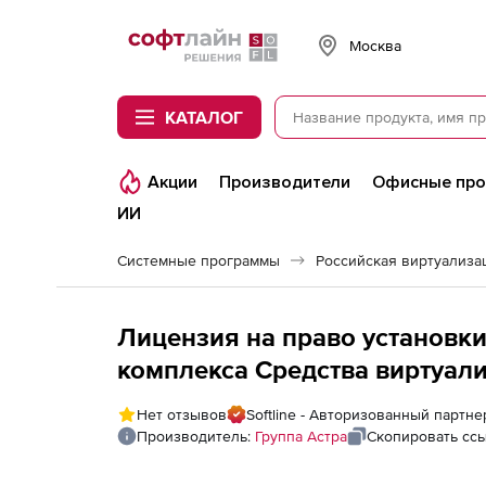
Softline
Москва
КАТАЛОГ
Акции
Производители
Офисные пр
ИИ
Системные программы
Лицензия на право установк
комплекса Средства виртуали
Linux (Брест Стандарт), спосо
Нет отзывов
Softline - Авторизованный партне
неограниченным количество
Производитель:
Группа Астра
Скопировать сс
специального назначения Astra