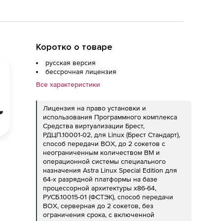
е процессорной архитектуры x86-
способ передачи BOX, серверная
я срока, с включенной
Коротко о товаре
Привилегированная на 24 мес.
русская версия
бессрочная лицензия
Все характеристики
Лицензия на право установки и
использования Программного комплекса
Средства виртуализации Брест,
РДЦП.10001-02, для Linux (Брест Стандарт),
способ передачи BOX, до 2 сокетов с
неограниченным количеством ВМ и
операционной системы специального
назначения Astra Linux Special Edition для
64-х разрядной платформы на базе
процессорной архитектуры x86-64,
РУСБ.10015-01 (ФСТЭК), способ передачи
BOX, серверная до 2 сокетов, без
ограничения срока, с включенной