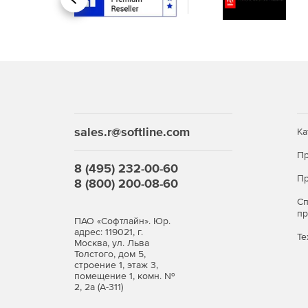
Назад
состояния входящих в ЦОД физических узло
Поддержка работы с интерфейсом мониторинг
Создание кластеров высокой доступности (High
Миграция работающих ВМ между узлами клас
режиме
sales.r@softline.com
Ка
Онлайн миграция дисков ВМ между хранили
Пр
8 (495) 232-00-60
Режим обслуживания хоста.
Пр
8 (800) 200-08-60
Автоматическое резервирование виртуально
С
п
ПАО «Софтлайн». Юр.
Автоматическое распределение нагрузки на фи
адрес: 119021, г.
Те
Москва, ул. Льва
Толстого, дом 5,
Создание групп ВМ из шаблонов.
строение 1, этаж 3,
помещение 1, комн. №
2, 2а (А-311)
Клонирование ВМ.