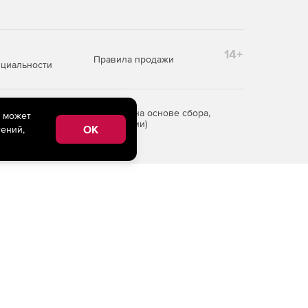
14+
Правила продажи
циальности
редоставления информации на основе сбора,
e может
рритории Российской Федерации)
OK
ений,