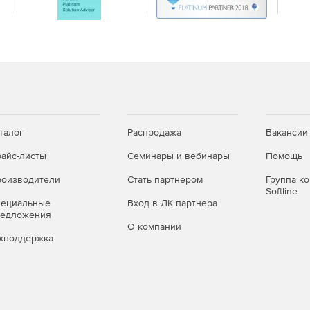
в.
а и управления аппаратной платформой IPMI 2.0.
 Availability — HA).
тера виртуализации в ручном и автоматическом
талог
Распродажа
Вакансии
щами.
айс-листы
Семинары и вебинары
Помощь
оизводители
Стать партнером
Группа к
Softline
й инфраструктуры.
пециальные
Вход в ЛК партнера
редложения
О компании
зические узлы (Distributed Resource Scheduler - DRS).
хподдержка