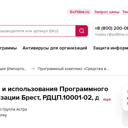
Softline.ru
Запрос цены
Те
8 (800) 200-0
Поиск
sales.r@softline.
ограммы
Антивирусы для организаций
Защита информ
Российская виртуализация (Импортозамещение)
Программный комплекс «Средства виртуализации «БРЕСТ»»
и и использования Программного
зации Брест, РДЦП.10001-02, для
еще
ратив), способ передачи
р Группа Астра
с неограниченным количеством ВМ
ылку
иального назначения Astra Linux