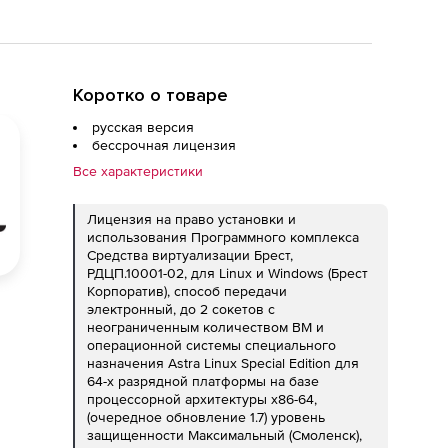
рядной платформы на базе
6-64,(очередное обновление 1.7)
имальный (Смоленск),
Коротко о товаре
об передачи электронный,
русская версия
бессрочная лицензия
Все характеристики
Лицензия на право установки и
использования Программного комплекса
Средства виртуализации Брест,
РДЦП.10001-02, для Linux и Windows (Брест
Корпоратив), способ передачи
электронный, до 2 сокетов с
неограниченным количеством ВМ и
операционной системы специального
назначения Astra Linux Special Edition для
64-х разрядной платформы на базе
процессорной архитектуры x86-64,
(очередное обновление 1.7) уровень
защищенности Максимальный (Смоленск),