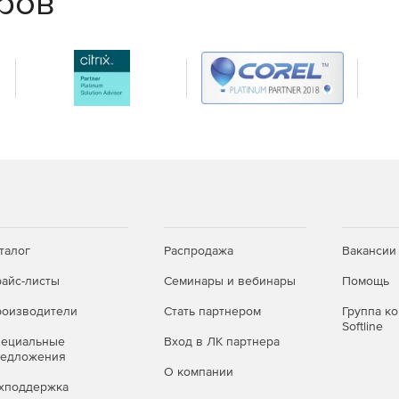
еров
четов.
ния ресурсов виртуальной инфраструктуры, а также
в.
а и управления аппаратной платформой IPMI 2.0.
 Availability — HA).
тера виртуализации в ручном и автоматическом
талог
Распродажа
Вакансии
щами.
айс-листы
Семинары и вебинары
Помощь
оизводители
Стать партнером
Группа к
Softline
й инфраструктуры.
пециальные
Вход в ЛК партнера
редложения
О компании
зические узлы (Distributed Resource Scheduler - DRS).
хподдержка