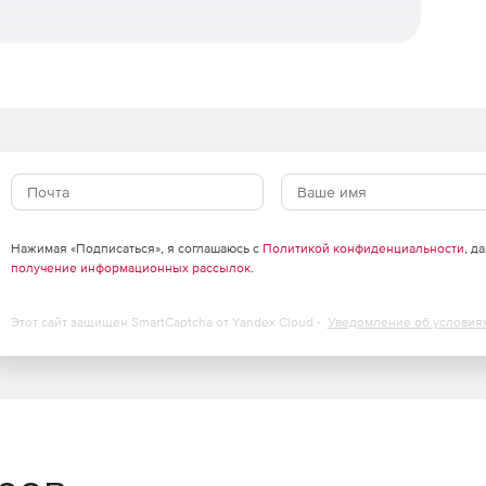
я.
Нажимая «Подписаться», я соглашаюсь с
Политикой конфиденциальности
, д
получение информационных рассылок
.
ки.
Этот сайт защищен SmartCaptcha от Yandex Cloud -
Уведомление об условия
инфраструктуры и создания распределённых ЦОД с
ve Directory (через механизм доверительных отношений),
тупом при межпроцессном и сетевом взаимодействии.