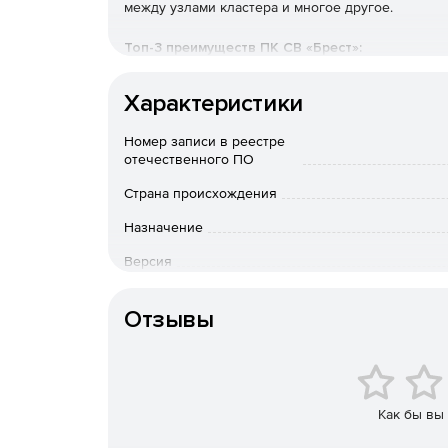
между узлами кластера и многое другое.
Топ-3 преимуществ ПК СВ «Брест»:
Серверная и облачная виртуализация.
Характеристики
Поддерживает все уровни конфиденциальнос
Номер записи в реестре
отечественного ПО
Полноценное решение для ЦОД
Страна происхождения
Функционал:
Назначение
Версия
Создание защищенной среды виртуализации 
Способ доставки
Централизованное управление из интерфейс
Отзывы
Пользователями и их группами;
Группами виртуальных машин (далее ВМ);
Как бы вы