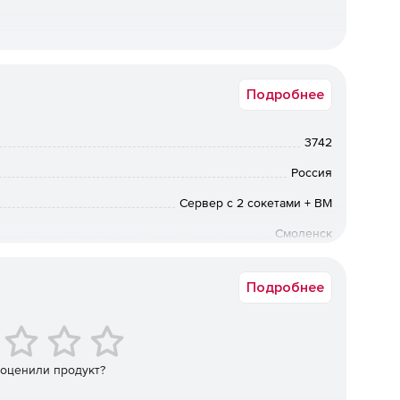
Подробнее
ти.
3742
Россия
Сервер с 2 сокетами + ВМ
Смоленск
серверов и рабочих мест архитектуры х86-64.
Электронный
а:
Подробнее
 оценили продукт?