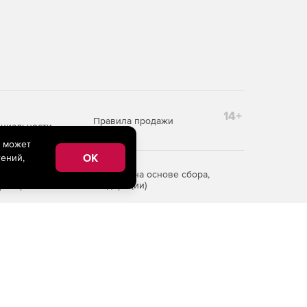
14+
Правила продажи
циальности
e может
OK
ений,
редоставления информации на основе сбора,
рритории Российской Федерации)