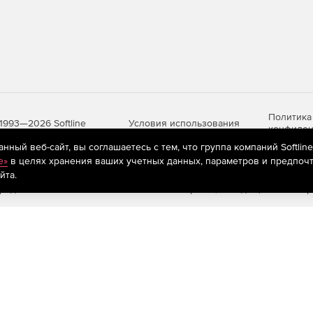
боты.
Политика
Условия использования
1993—2026 Softline
конфиден
внесения изменений в образы их дисков.
ный веб-сайт, вы соглашаетесь с тем, что группа компаний Softlin
e»
в целях хранения ваших учетных данных, параметров и предпочт
йта.
яются
рекомендательные технологии
(информационные технологии п
предпочтениям пользователей сети «Интернет», находящихся на те
опций ВМ.
ужебного и пользовательского трафика на разные