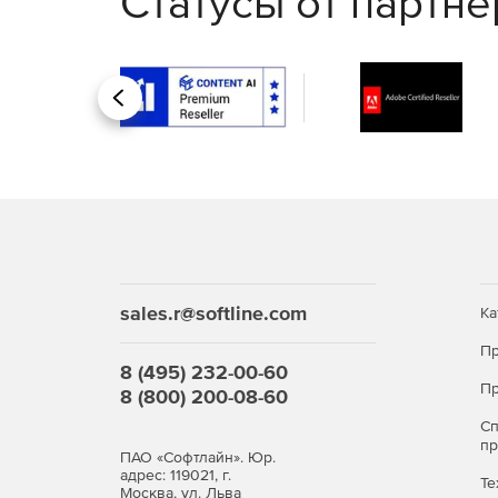
Статусы от партн
Централизованный аудит и формирование от
Мониторинг работоспособности и использова
Назад
состояния входящих в ЦОД физических узло
Поддержка работы с интерфейсом мониторинг
Создание кластеров высокой доступности (High
Миграция работающих ВМ между узлами клас
режиме
sales.r@softline.com
Ка
Онлайн миграция дисков ВМ между хранили
Пр
8 (495) 232-00-60
Режим обслуживания хоста.
Пр
8 (800) 200-08-60
Автоматическое резервирование виртуально
С
п
ПАО «Софтлайн». Юр.
Автоматическое распределение нагрузки на фи
адрес: 119021, г.
Те
Москва, ул. Льва