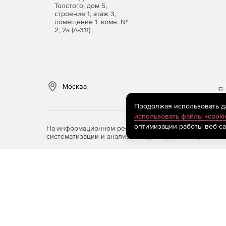
Толстого, дом 5,
Создание групп ВМ из шаблонов.
строение 1, этаж 3,
помещение 1, комн. №
2, 2а (А-311)
Клонирование ВМ.
Управление параметрами ВМ во время их ра
Автостарт ВМ.
Москва
© 
Режим запуска ВМ только для чтения — без 
Продолжая использовать дан
использовать файлы «cooki
Статус подключения к консоли ВМ.
оптимизации работы веб-са
На информационном ресурсе store.softline.ru примен
систематизации и анализа сведений, относящихся к 
Поддержка UEFI в ВМ.
Механизм наследования и сохранения всех 
Функция запрета удаления работающих ВМ.
Создание нескольких сетей и разделение сл
информационные потоки, поддержка VLAN.