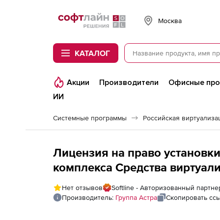
Softline
Москва
КАТАЛОГ
Акции
Производители
Офисные пр
ИИ
Системные программы
Лицензия на право установк
комплекса Средства виртуали
Linux и Windows (Брест Корпо
Нет отзывов
Softline - Авторизованный партне
электронный, до 2 сокетов 
Производитель:
Группа Астра
Скопировать сс
и операционной системы спец