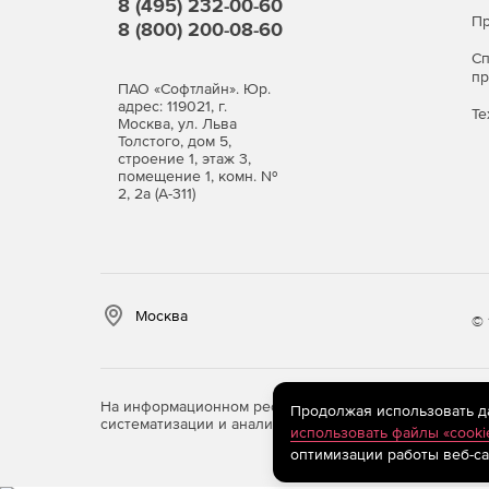
8 (495) 232-00-60
Пр
8 (800) 200-08-60
С
п
ПАО «Софтлайн». Юр.
адрес: 119021, г.
Те
Москва, ул. Льва
Толстого, дом 5,
строение 1, этаж 3,
помещение 1, комн. №
2, 2а (А-311)
Москва
© 
На информационном ресурсе store.softline.ru примен
Продолжая использовать дан
систематизации и анализа сведений, относящихся к 
использовать файлы «cooki
оптимизации работы веб-са