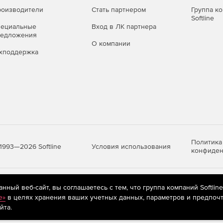
оизводители
Стать партнером
Группа к
Softline
пециальные
Вход в ЛК партнера
редложения
О компании
хподдержка
Политика
Условия использования
1993—2026 Softline
конфиден
яются
рекомендательные технологии
(информационные технологии п
ный веб-сайт, вы соглашаетесь с тем, что группа компаний Softlin
предпочтениям пользователей сети «Интернет», находящихся на те
e»
в целях хранения ваших учетных данных, параметров и предпочт
йта.