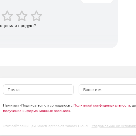
ссматривается Astra Linux Common Edition и Astra Linux
-1604 (4 дня)
 оценили продукт?
к начинающим так и тем, кто планирует перевод
ется Astra Linux Common Edition и Astra Linux Special
ней)
ности, системным администраторам, которым требуется
нфраструктуры посредством ОС Astra Linux Special
компетенцию специалиста по информационной
 Common Edition и Astra Linux Special Edition.
овый курс ALSE-1608 (2 дня)
Нажимая «Подписаться», я соглашаюсь с
Политикой конфиденциальности
, д
м, как начинающим так и тем, кто планирует переход на
получение информационных рассылок
.
матривается работа с средствами виртуализации и ПК СВ
Этот сайт защищен SmartCaptcha от Yandex Cloud -
Уведомление об условия