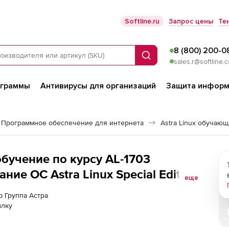
Softline.ru
Запрос цены
Те
8 (800) 200-0
Поиск
sales.r@softline.
ограммы
Антивирусы для организаций
Защита информ
Программное обеспечение для интернета
Astra Linux обучаю
обучение по курсу AL-1703
е ОС Astra Linux Special Edition
еще
в,
р Группа Астра
ылку