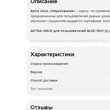
Описание
Astra Linux «Образование»
– курсы по применен
предназначены для пользователей разных уровн
обучения слушателям выдается сертификат Astra
ASTRA LINUX для пользователей ALSE-1601 (2 
Курс предназначен для пользователей ОС Linux.
работать с ОС Linux или кто переходит с Windows 
другого дистрибутива Linux на ОС Astra Linux. В 
Характеристики
Linux Special Edition.
Страна происхождения
ASTRA LINUX. Базовое администирование ALSE-
Версия
Курс будет интересен начинающим системным ад
попробовать себя в этой профессии. В курсе расс
Способ доставки
Special Edition. В курсе рассматривается Astra Linu
Тип лицензии
ASTRA LINUX. Расширенное администрирование
Язык интерфейса
Курс будет интересен системным администратора
Отзывы