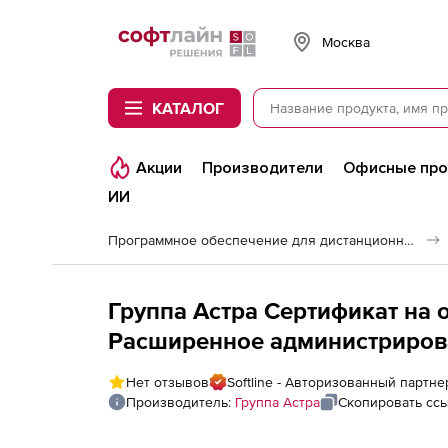
Softline
Москва
КАТАЛОГ
Акции
Производители
Офисные пр
ИИ
Программное обеспечение для дистанционного обучения
Группа Астра Сертификат на 
Расширенное администрировани
1.7 на 40 академических часо
Нет отзывов
Softline - Авторизованный партне
Производитель:
Группа Астра
Скопировать сс