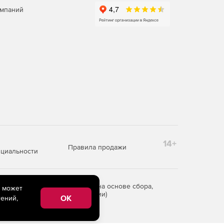
омпаний
14+
Правила продажи
циальности
редоставления информации на основе сбора,
e может
рритории Российской Федерации)
OK
ений,