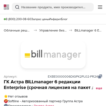
Softline
Поиск
Ме
8 (800) 200-08-60
Запрос цены
Инферит
Блог
Облачные решения (IaaS)
Управление бизнесом (IaaS)
BILLmanager 6 Enterprise
Артикул:
EXBE0000006DIGPK2PL02-PR24
ГК Астра BILLmanager 6 редакции
Enterprise (срочная лицензия на пакет до 5
еще
000 единиц активных услуг, способ
Нет отзывов
передачи электронный, включает
Softline - Авторизованный партнер Группа Астра
обновления и техподдержку), сроком на 24
Производитель:
Группа Астра