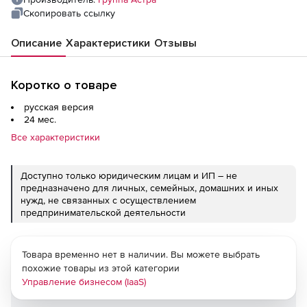
мес., с включенными обновлениями и
Скопировать ссылку
технической поддержкой тип
Описание
Характеристики
Отзывы
Привилегированная на 24 мес.
Коротко о товаре
русская версия
24 мес.
Все характеристики
Доступно только юридическим лицам и ИП – не
предназначено для личных, семейных, домашних и иных
нужд, не связанных с осуществлением
предпринимательской деятельности
Товара временно нет в наличии. Вы можете выбрать
похожие товары из этой категории
Управление бизнесом (IaaS)