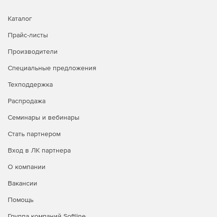
ресурсы, а также делает прогнозы по росту
инфраструктуры.
Каталог
Использование BILLmanager SCM позволит
Прайс-листы
оптимизировать расходы на IT-ресурсы, а также
обеспечить процесс импортозамещения.
Производители
Специальные предложения
Продукт станет альтернативой таких зарубежных
решений как vRealize Automation.
Техподдержка
Распродажа
Семинары и вебинары
BILLmanager:
Стать партнером
500k+ активных инсталляций.
Вход в ЛК партнера
Платформа сертифицирована на обслуживание от 50
млн абонентов в рамках одной инсталляции.
О компании
Вакансии
​2 млн запросов в сутки - самая нагруженная
инсталляция на данный момент.
Помощь
Группа компаний Softline