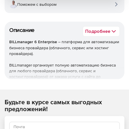
Поможем с выбором
Описание
Подробнее
BILLmanager 6 Enterprise
– платформа для автоматизации
бизнеса провайдера (облачного, сервис или хостинг
провайдера).
BILLmanager организует полную автоматизацию бизнеса
для любого провайдера (облачного, сервис и
хостинг провайдера): от заказа услуги с сайта до
обращения клиента в техническую поддержку
провайдера.
Платформа легко интегрируется с системами
Будьте в курсе самых выгодных
виртуализации, позволяет управлять выделенными
предложений!
серверами и облачными платформами. У BILLmanager -
гибкая система настройки предоставления сервисов по
различным схемам: по статистике потребления (pay as
you go), за выделенные ресурсы (аllocation pool) или