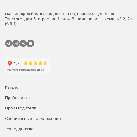
Контроль доступа к устройствам (jailbreak/root).
ПАО «Софтлайн». Юр. адрес: 119021, г. Москва, ул. Льва
Толстого, дом 5, строение 1, этаж 3, помещение 1, комн. № 2, 2а
Преимущества WorksPad:
(А-311)
Все сервисы в одном приложении.
Многозадачность (одновременная работа со
множеством документов/писем/ботов, как на ПК).
Возможность расширять функциональность
приложения с помощью ботов/микроприложений для
работы с корпоративными системами помимо базовой
функциональности.
Каталог
Быстрая интеграция в имеющуюся ИТ-инфраструктуру.
Прайс-листы
Для работы приложения не требуются публичные
Производители
облака.
Специальные предложения
Полный контроль пользователя над своими
Техподдержка
персональными данными.