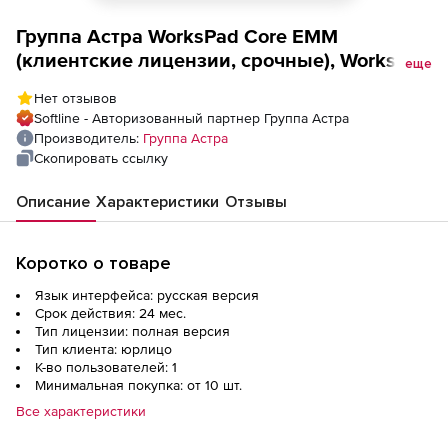
Группа Астра WorksPad Core EMM
(клиентские лицензии, срочные), WorksPad
еще
Core EMM клиентская лицензия на 1
Нет отзывов
пользователя, сроком на 24 мес.
Softline - Авторизованный партнер Группа Астра
Производитель:
Группа Астра
Скопировать ссылку
Описание
Характеристики
Отзывы
Коротко о товаре
Язык интерфейса: русская версия
Срок действия: 24 мес.
Тип лицензии: полная версия
Тип клиента: юрлицо
К-во пользователей: 1
Минимальная покупка: от 10 шт.
Все характеристики