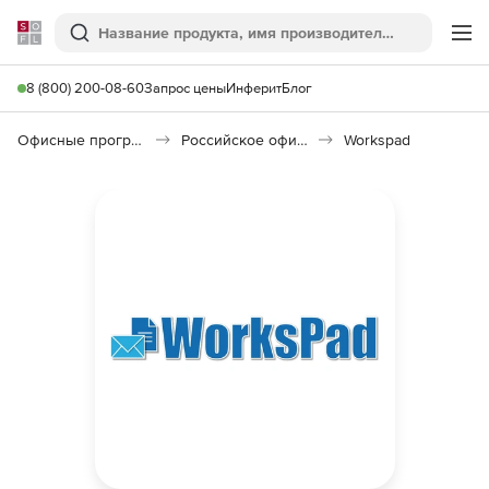
Softline
Поиск
Ме
8 (800) 200-08-60
Запрос цены
Инферит
Блог
Офисные программы
Российское офисное ПО (Импортозамещение)
Workspad