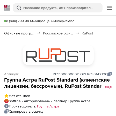
Softline
Поиск
Ме
8 (800) 200-08-60
Запрос цены
Инферит
Блог
Офисные программы
Российское офисное ПО (Импортозамещение)
RuPost
Артикул:
RPS10000000DIGPERCL01-PO36
Группа Астра RuPost Standard (клиентские
лицензии, бессрочные), RuPost Standard
еще
CAL на 1 пользователя, на срок действия
Нет отзывов
исключительного права, с включенными
Softline - Авторизованный партнер Группа Астра
обновлениями Тип 2 на 36 мес.
Производитель:
Группа Астра
Скопировать ссылку