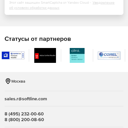
(Milter протокол) для интеграции с ИБ-решениями
Этот сайт защищен SmartCaptcha от Yandex Cloud -
Уведомление
(Kaspersky, DrWeb, Infowatch).
об условиях обработки данных
Вместе с RuPost обычно приобретают
Astra Linux Special
Edition
,
RuBackup
Статусы от партнеров
Москва
sales.r@softline.com
8 (495) 232-00-60
8 (800) 200-08-60